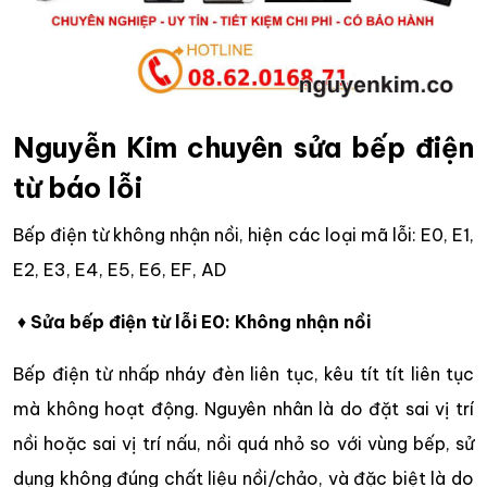
Nguyễn Kim chuyên sửa bếp điện
từ báo lỗi
Bếp điện từ không nhận nồi, hiện các loại mã lỗi: E0, E1,
E2, E3, E4, E5, E6, EF, AD
♦
Sửa bếp điện từ lỗi E0: Không nhận nồi
Bếp điện từ nhấp nháy đèn liên tục, kêu tít tít liên tục
mà không hoạt động. Nguyên nhân là do đặt sai vị trí
nồi hoặc sai vị trí nấu, nồi quá nhỏ so với vùng bếp, sử
dụng không đúng chất liệu nồi/chảo, và đặc biệt là do