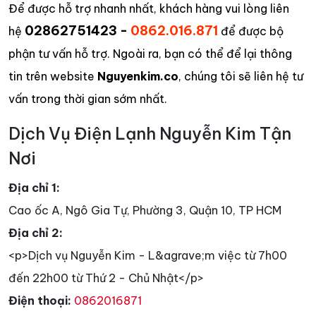
Để được hỗ trợ nhanh nhất, khách hàng vui lòng liên
02862751423 -
0862.016.871
hệ
để được bộ
phận tư vấn hỗ trợ. Ngoài ra, bạn có thể để lại thông
tin trên website
Nguyenkim.co
, chúng tôi sẽ liên hệ tư
vấn trong thời gian sớm nhất.
Dịch Vụ Điện Lạnh Nguyễn Kim Tận
Nơi
Địa chỉ 1:
Cao ốc A, Ngô Gia Tự, Phường 3, Quận 10, TP HCM
Địa chỉ 2:
<p>Dịch vụ Nguyễn Kim - L&agrave;m việc từ 7h00
đến 22h00 từ Thứ 2 - Chủ Nhật</p>
Điện thoại:
0862016871