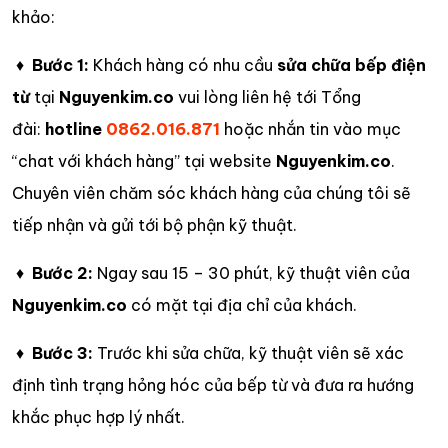
khảo:
♦
Bước 1:
Khách hàng có nhu cầu
sửa chữa bếp điện
từ
tại
Nguyenkim.co
vui lòng liên hệ tới Tổng
đài:
hotline
0862.016.871
hoặc nhắn tin vào mục
“chat với khách hàng” tại website
Nguyenkim.co
.
Chuyên viên chăm sóc khách hàng của chúng tôi sẽ
tiếp nhận và gửi tới bộ phận kỹ thuật.
♦
Bước 2:
Ngay sau 15 – 30 phút, kỹ thuật viên của
Nguyenkim.co
có mặt tại địa chỉ của khách.
♦
Bước 3:
Trước khi sửa chữa, kỹ thuật viên sẽ xác
định tình trạng hỏng hóc của bếp từ và đưa ra hướng
khắc phục hợp lý nhất.