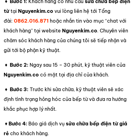
♦
Bước 1:
Khách hàng có nhu cầu
sửa chữa bếp điện
từ
tại
Nguyenkim.co
vui lòng liên hệ tới Tổng
đài:
0862.016.871
hoặc nhắn tin vào mục “chat với
khách hàng” tại website
Nguyenkim.co
. Chuyên viên
chăm sóc khách hàng của chúng tôi sẽ tiếp nhận và
gửi tới bộ phận kỹ thuật.
♦
Bước 2:
Ngay sau 15 – 30 phút, kỹ thuật viên của
Nguyenkim.co
có mặt tại địa chỉ của khách.
♦
Bước 3:
Trước khi sửa chữa, kỹ thuật viên sẽ xác
định tình trạng hỏng hóc của bếp từ và đưa ra hướng
khắc phục hợp lý nhất.
♦
Bước 4:
Báo giá dịch vụ
sửa chữa bếp điện từ giá
rẻ
cho khách hàng.