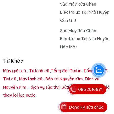
Sửa Máy Rửa Chén
Electrolux Tại Nhà Huyện
Cần Giờ
Sửa Máy Rửa Chén
Electrolux Tại Nhà Huyện
Hóc Môn
Từ khóa
Máy giặt cũ
,
Tủ lạnh cũ
,
Tổng đài Daikin
,
Tổng đài LG
,
Tivi cũ
,
Máy lạnh cũ
,
Bảo trì Nguyễn Kim
,
Dịch vụ
Nguyễn Kim
,
dịch vụ sửa tivi
,
Sửa tivi tại nhà
,
bảng giá
0862016871
thay lõi lọc nước
Đăng ký sửa chữa