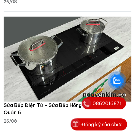
26/08
0862016871
Sửa Bếp Điện Từ - Sửa Bếp Hồng Ngoại Tận Nhà
Quận 6
26/08
Đăng ký sửa chữa