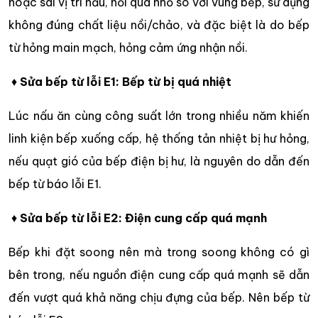
hoặc sai vị trí nấu, nồi quá nhỏ so với vùng bếp, sử dụng
không đúng chất liệu nồi/chảo, và đặc biệt là do bếp
từ hỏng main mạch, hỏng cảm ứng nhận nồi.
♦
Sửa bếp từ lỗi E1: Bếp từ bị quá nhiệt
Lúc nấu ăn cùng công suất lớn trong nhiều năm khiến
linh kiện bếp xuống cấp, hệ thống tản nhiệt bị hư hỏng,
nếu quạt gió của bếp điện bị hư, là nguyên do dẫn đến
bếp từ báo lỗi E1.
♦
Sửa bếp từ lỗi E2: Điện cung cấp quá mạnh
Bếp khi đặt soong nên mà trong soong không có gì
bên trong, nếu nguồn điện cung cấp quá mạnh sẽ dẫn
đến vượt quá khả năng chịu đựng của bếp. Nên bếp từ