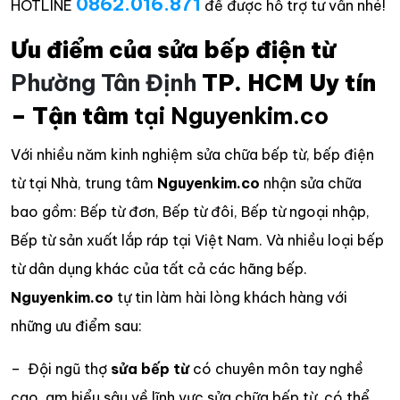
0862.016.871
HOTLINE
để được hỗ trợ tư vấn nhé!
Ưu điểm của sửa bếp điện từ
Phường Tân Định
TP. HCM Uy tín
– Tận tâm
tại Nguyenkim.co
Với nhiều năm kinh nghiệm sửa chữa bếp từ, bếp điện
từ tại Nhà, trung tâm
Nguyenkim.co
nhận sửa chữa
bao gồm: Bếp từ đơn, Bếp từ đôi, Bếp từ ngoại nhập,
Bếp từ sản xuất lắp ráp tại Việt Nam. Và nhiều loại bếp
từ dân dụng khác của tất cả các hãng bếp.
Nguyenkim.co
tự tin làm hài lòng khách hàng với
những ưu điểm sau:
– Đội ngũ thợ
sửa bếp từ
có chuyên môn tay nghề
cao, am hiểu sâu về lĩnh vực sửa chữa bếp từ, có thể