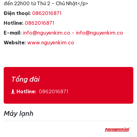
đến 22h00 từ Thứ 2 - Chủ Nhật</p>
Điện thoại:
0862016871
Hotline:
0862016871
E-mail:
info@nguyenkim.co - info@nguyenkim.co
Website:
www.nguyenkim.co
Tổng đài
Hotline:
0862016871
Máy lạnh