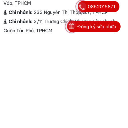
Vấp, TPHCM
0862016871
Chi nhánh:
233 Nguyễn Thị Thập,Q.7, TPHCM
Chi nhánh:
3/11 Trường Chinh, Phường Tây Thạnh,
Đăng ký sửa chữa
Quận Tân Phú, TPHCM
Chi nhánh:
33A Cao Lỗ, Quận 8, TPHCM
Chi nhánh:
268/1B Tô Hiến Thành, Quận 10, TPHCM
Chi nhánh:
236 Phan Đăng Lưu, Phường 3, Quận Phú
Nhuận, TPHCM
Chi nhánh:
03 Nguyễn Oanh, Phường 10, Quận Gò
Vấp, TPHCM
Chi nhánh:
25A Nguyễn Hữu Thận, Phường 2, Quận 6,
TPHCM
Chi nhánh:
Cao ốc A, Ngô Gia Tự, Phường 3, Quận
10, TP HCM