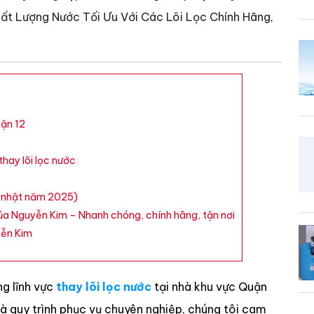
t Lượng Nước Tối Ưu Với Các Lõi Lọc Chính Hãng,
uận 12
hay lõi lọc nước
ập nhật năm 2025)
của Nguyễn Kim – Nhanh chóng, chính hãng, tận nơi
yễn Kim
ng lĩnh vực
thay lõi lọc nước
tại nhà khu vực Quận
và quy trình phục vụ chuyên nghiệp, chúng tôi cam