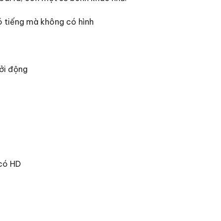
ó tiếng mà không có hình
hởi động
u
 có HD