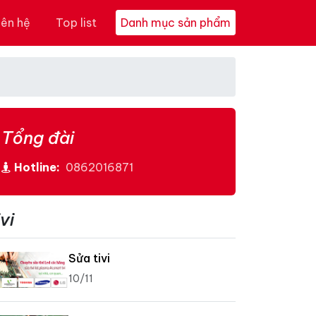
iên hệ
Top list
Danh mục sản phẩm
Tổng đài
Hotline:
0862016871
vi
Sửa tivi
10/11