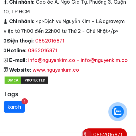
Chi nhánh:
Cao ốc A, Ngô Gia Tự, Phường 3, Quận
10, TP HCM
Chi nhánh:
<p>Dịch vụ Nguyễn Kim - L&agrave;m
việc từ 7h00 đến 22h00 từ Thứ 2 - Chủ Nhật</p>
Điện thoại:
0862016871
Hotline:
0862016871
E-mail:
info@nguyenkim.co - info@nguyenkim.co
Website:
www.nguyenkim.co
Tags
unread messages
1
karofi
0862016871