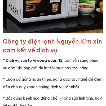
Công ty điện lạnh Nguyễn Kim xin
cam kết về dịch vụ
*
Dich vu sua lo vi song quan 12
luôn sẵn sàng phục
vụ các “thượng đế” dù là trời mưa hay trời nắng
* Luôn cố gắng hoàn thiện, nâng cao tay nghề để đem
đến cho quý khách những dịch vụ tốt nhất
* Bắt đúng bệnh sửa đúng chỗ, không sửa linh tinh, bày
lỗi ra để lấy tiền