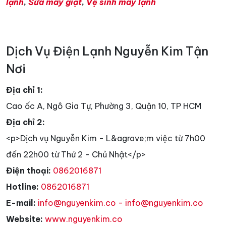
lạnh
,
Sửa máy giặt
,
Vệ sinh máy lạnh
Dịch Vụ Điện Lạnh Nguyễn Kim Tận
Nơi
Địa chỉ 1:
Cao ốc A, Ngô Gia Tự, Phường 3, Quận 10, TP HCM
Địa chỉ 2:
<p>Dịch vụ Nguyễn Kim - L&agrave;m việc từ 7h00
đến 22h00 từ Thứ 2 - Chủ Nhật</p>
Điện thoại:
0862016871
Hotline:
0862016871
E-mail:
info@nguyenkim.co - info@nguyenkim.co
Website:
www.nguyenkim.co