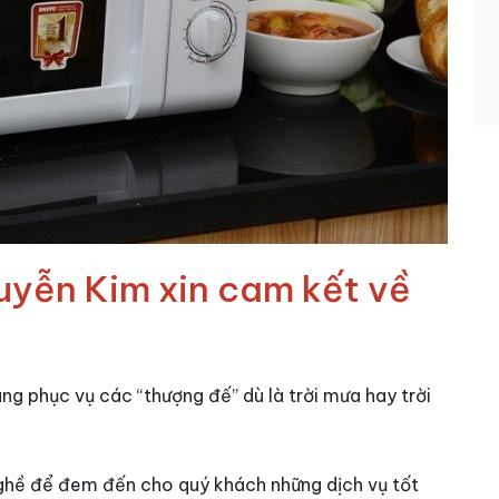
uyễn Kim xin cam kết về
ng phục vụ các “thượng đế” dù là trời mưa hay trời
nghề để đem đến cho quý khách những dịch vụ tốt