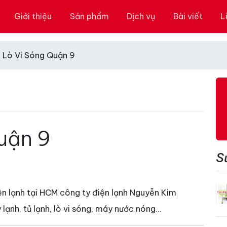
Giới thiệu
Sản phẩm
Dịch vụ
Bài viết
L
 Lò Vi Sóng Quận 9
uận 9
S
ện lạnh tại HCM công ty điện lạnh Nguyễn Kim
 lạnh, tủ lạnh, lò vi sóng, máy nước nóng…