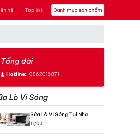
iên hệ
Top list
Danh mục sản phẩm
Tổng đài
Hotline:
0862016871
ửa Lò Vi Sóng
Sửa Lò Vi Sóng Tại Nhà
11/08