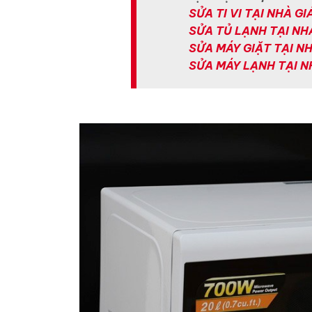
SỬA TI VI TẠI NHÀ GI
SỬA TỦ LẠNH TẠI NH
SỬA MÁY GIẶT TẠI NH
SỬA MÁY LẠNH TẠI N