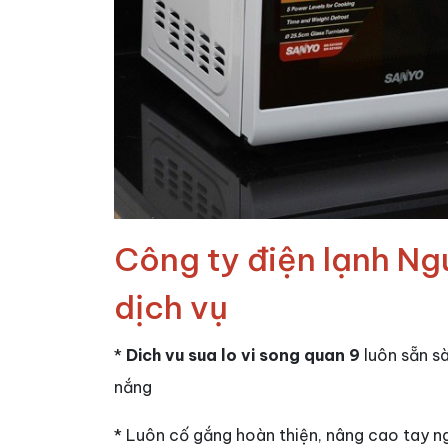
Công ty điện lạnh Ng
dịch vụ
*
Dich vu sua lo vi song quan 9
luôn sẵn sà
nắng
* Luôn cố gắng hoàn thiện, nâng cao tay 