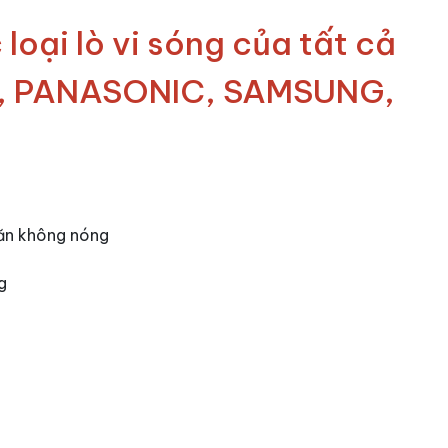
oại lò vi sóng của tất cả
LG, PANASONIC, SAMSUNG,
 ăn không nóng
g