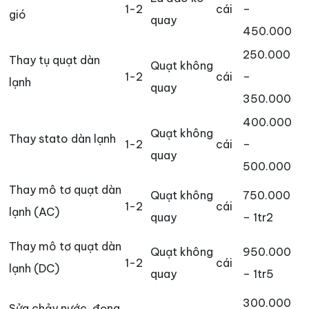
1-2
cái
–
gió
quay
450.000
250.000
Thay tụ quạt dàn
Quạt không
1-2
cái
–
lạnh
quay
350.000
400.000
Quạt không
Thay stato dàn lạnh
1-2
cái
–
quay
500.000
Thay mô tơ quạt dàn
Quạt không
750.000
1-2
cái
lạnh (AC)
quay
– 1tr2
Thay mô tơ quạt dàn
Quạt không
950.000
1-2
cái
lạnh (DC)
quay
– 1tr5
300.000
Sửa chảy nước, đọng