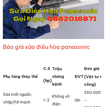
Báo giá sửa điều hòa panasonic
C.S
Đơn giá
Triệu
Phụ tùng thay thế
chứng
ĐVT
(Vật tư +
(hp)
bệnh
công)
350.000
Sửa mất nguồn,
Không vô
1-2
lần
–
chập/hở mạch
điện