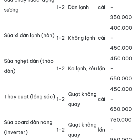
1-2
Dàn lạnh
cái
–
sương
350.000
400.000
Sửa xì dàn lạnh (hàn)
1-2
Không lạnh
cái
–
450.000
450.000
Sửa nghẹt dàn (tháo
1-2
Ko lạnh, kêu
lần
–
dàn)
650.000
450.000
Quạt không
Thay quạt (lồng sóc)
1-2
cái
–
quay
650.000
750.000
Sửa board dàn nóng
Quạt không
1-2
lần
–
(inverter)
quay
950.000