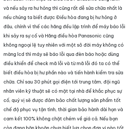
và nếu sảy ra hư hỏng thì cũng rất dễ sửa chữa nhất là
nếu chúng ta biết được Điều hòa đang bị hư hỏng ở
đâu, chính vì thế các hãng đều lập trình để máy báo lỗi
khi sảy ra sự cố và Hãng điều hòa Panasonic cũng
không ngoại lệ tuy nhiên với một sô đời máy không có
màng lcd thì máy sẽ báo lỗi qua đèn báo hoặc dùng
điều khiển để check mã lỗi và từ mã lỗi đó ta có thể
biết điều hòa bị hư phần nào và tiến hành kiểm tra sửa
chữa. Chỉ sau 30 phút gọi điện tới trung tâm, đội ngũ
nhân viên kỹ thuật sẽ có mặt tại nhà để khắc phục sự
cố, quý vị sẽ được đảm bảo chất lượng sản phẩm tốt
chế độ phục vụ tận tình, thời gian bảo hành dài hạn và
cam kết 100% không chặt chém về giá cả. Nếu bạn
còn đang băn khoăn chưa biết lựa chọn đơn vị nào tốt