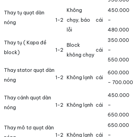
Không
450.000
Thay tụ quạt dàn
1-2
chạy, báo
cái
–
nóng
lỗi
480.000
350.000
Thay tụ ( Kapa đề
Block
1-2
cái
–
block)
không chạy
550.000
Thay stator quạt dàn
600.000
1-2
Không lạnh
cái
nóng
– 700.000
450.000
Thay cánh quạt dàn
1-2
Không lạnh
cái
–
nóng
650.000
650.000
Thay mô tơ quạt dàn
1-2
Không lạnh
cái
–