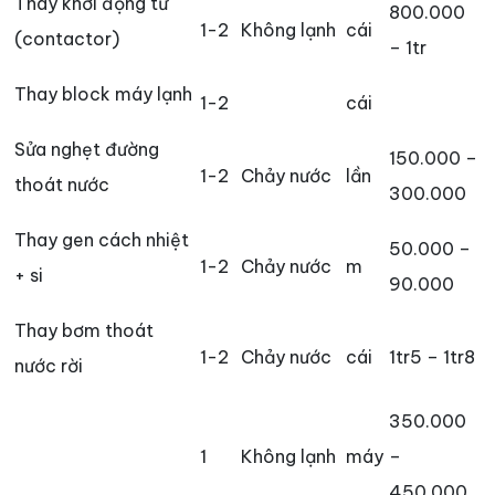
Thay khởi động từ
800.000
1-2
Không lạnh
cái
(contactor)
– 1tr
Thay block máy lạnh
1-2
cái
Sửa nghẹt đường
150.000 –
1-2
Chảy nước
lần
thoát nước
300.000
Thay gen cách nhiệt
50.000 –
1-2
Chảy nước
m
+ si
90.000
Thay bơm thoát
1-2
Chảy nước
cái
1tr5 – 1tr8
nước rời
350.000
1
Không lạnh
máy
–
450.000