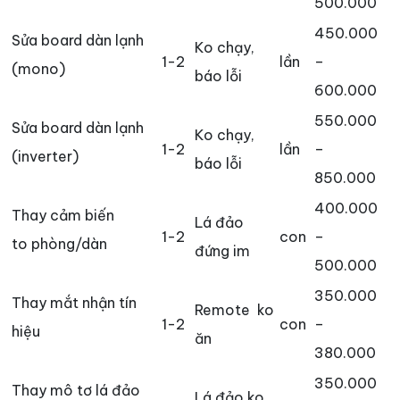
500.000
450.000
Sửa board dàn lạnh
Ko chạy,
1-2
lần
–
(mono)
báo lỗi
600.000
550.000
Sửa board dàn lạnh
Ko chạy,
1-2
lần
–
(inverter)
báo lỗi
850.000
400.000
Thay cảm biến
Lá đảo
1-2
con
–
to phòng/dàn
đứng im
500.000
350.000
Thay mắt nhận tín
Remote ko
1-2
con
–
hiệu
ăn
380.000
350.000
Thay mô tơ lá đảo
Lá đảo ko