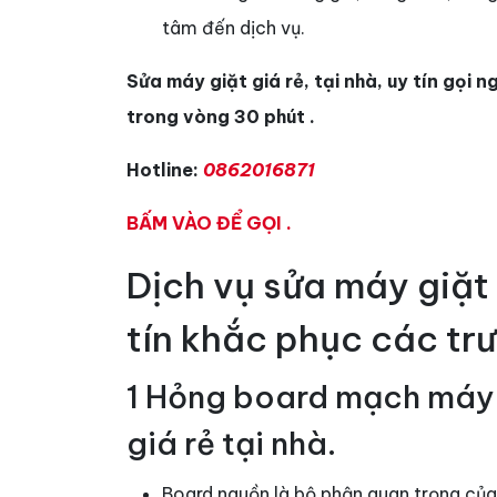
tâm đến dịch vụ.
Sửa máy giặt giá rẻ, tại nhà, uy tín gọi
trong vòng 30 phút .
Hotline:
0862016871
BẤM VÀO ĐỂ GỌI .
Dịch vụ sửa máy giặt g
tín khắc phục các tr
1 Hỏng board mạch máy g
giá rẻ tại nhà.
Board nguồn là bộ phận quan trọng của