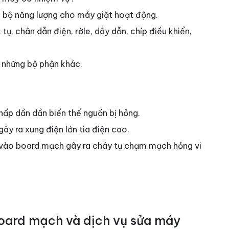
 bộ năng lượng cho máy giặt hoạt động.
ụ, chân dẫn điện, rờle, dây dẫn, chíp điều khiển,
n những bộ phận khác.
hấp dần dần biến thế nguồn bị hỏng.
ây ra xung điện lớn tia điện cao.
vào board mạch gây ra cháy tụ chạm mạch hỏng vi
board mạch và dịch vụ sửa máy