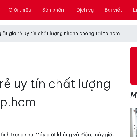
Giới thiệu
Sản phẩm
Dịch vụ
Bài viết
L
iặt giá rẻ uy tín chất lượng nhanh chóng tại tp.hcm
rẻ uy tín chất lượng
M
tp.hcm
 tình trạng như :Máy giặt không vô điện, máy giặt