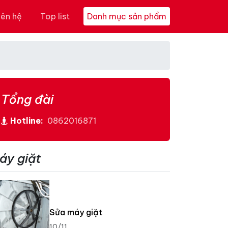
iên hệ
Top list
Danh mục sản phẩm
Tổng đài
Hotline:
0862016871
áy giặt
Sửa máy giặt
10/11