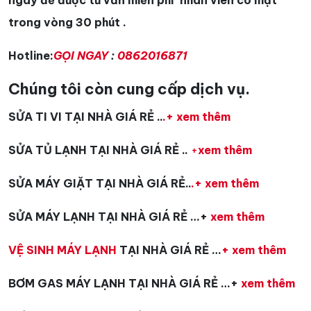
ngay để được tư vấn miễn phí nhân viên có mặt
trong vòng 30 phút .
Hotline:
GỌI NGAY
:
0862016871
Chúng tôi còn cung cấp dịch vụ.
SỬA TI VI TẠI NHÀ GIÁ RẺ ..
.+ xem thêm
SỬA TỦ LẠNH TẠI NHÀ GIÁ RẺ ..
+
xem thêm
SỬA MÁY GIẶT TẠI NHÀ GIÁ RẺ..
.+ xem thêm
SỬA MÁY LẠNH TẠI NHÀ GIÁ RẺ …+
xem thêm
VỆ SINH MÁY LẠNH
TẠI NHÀ GIÁ RẺ …
+ xem thêm
BƠM GAS MÁY LẠNH TẠI NHÀ GIÁ RẺ …+
xem thêm