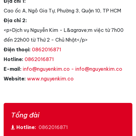
Địa chỉ 1:
Cao ốc A, Ngô Gia Tự, Phường 3, Quận 10, TP HCM
Địa chỉ 2:
<p>Dịch vụ Nguyễn Kim - L&agrave;m việc từ 7h00
đến 22h00 từ Thứ 2 - Chủ Nhật</p>
Điện thoại:
0862016871
Hotline:
0862016871
E-mail:
info@nguyenkim.co - info@nguyenkim.co
Website:
www.nguyenkim.co
Tổng đài
Hotline:
0862016871