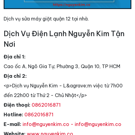
Dịch vụ sửa máy giặt quận 12 tại nhà.
Dịch Vụ Điện Lạnh Nguyễn Kim Tận
Nơi
Địa chỉ 1:
Cao ốc A, Ngô Gia Tự, Phường 3, Quận 10, TP HCM
Địa chỉ 2:
<p>Dịch vụ Nguyễn Kim - L&agrave;m việc từ 7h00
đến 22h00 từ Thứ 2 - Chủ Nhật</p>
Điện thoại:
0862016871
Hotline:
0862016871
E-mail:
info@nguyenkim.co - info@nguyenkim.co
Website:
www.nguyenkim.co