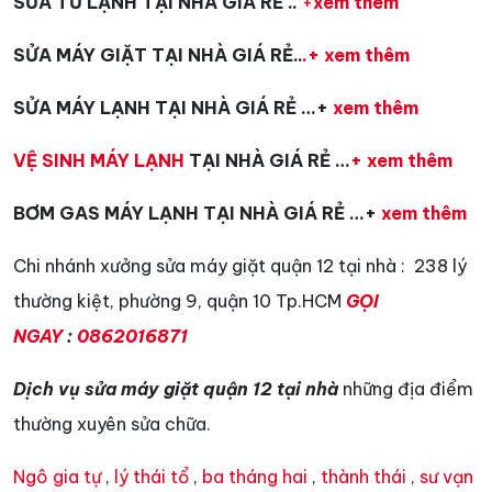
SỬA TỦ LẠNH TẠI NHÀ GIÁ RẺ ..
+
xem thêm
SỬA MÁY GIẶT TẠI NHÀ GIÁ RẺ..
.+ xem thêm
SỬA MÁY LẠNH TẠI NHÀ GIÁ RẺ …+
xem thêm
VỆ SINH MÁY LẠNH
TẠI NHÀ GIÁ RẺ …
+ xem thêm
BƠM GAS MÁY LẠNH TẠI NHÀ GIÁ RẺ …+
xem thêm
Chi nhánh xưởng sửa máy giặt quận 12 tại nhà : 238 lý
thường kiệt, phường 9, quận 10 Tp.HCM
GỌI
NGAY
:
0862016871
Dịch vụ sửa máy giặt quận 12 tại nhà
những địa điểm
thường xuyên sửa chữa.
Ngô gia tự
,
lý thái tổ
,
ba tháng hai
,
thành thái
,
sư vạn