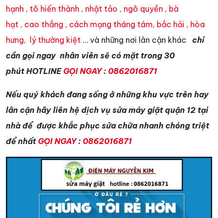
hạnh
,
tô hiến thành
,
nhật tảo
,
ngô quyền
,
bà
hạt
,
cao thắng
,
cách mạng tháng tám
,
bắc hải
,
hòa
hưng
,
lý thường kiệt
… và những nơi lân cận khác
chỉ
cần gọi ngay nhân viên sẽ có mặt trong 30
phút HOTLINE
GỌI NGAY
:
0862016871
Nếu quý khách đang sống ở những khu vực trên hay
lân cận hãy liên hệ dịch vụ sửa máy giặt quận 12 tại
nhà để được khắc phục sửa chữa nhanh chóng triệt
để nhất
GỌI NGAY
:
0862016871