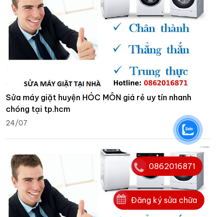
Sửa máy giặt huyện HÓC MÔN giá rẻ uy tín nhanh
chóng tại tp.hcm
24/07
0862016871
Đăng ký sửa chữa