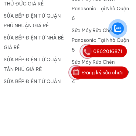
THỦ ĐỨC GIÁ RẺ
Panasonic Tại Nhà Quận
SỬA BẾP ĐIỆN TỪ QUẬN
6
PHÚ NHUẬN GIÁ RẺ
Sửa Máy Rửa Chén
SỬA BẾP ĐIỆN TỪ NHÀ BÈ
Panasonic Tại Nhà Quận
GIÁ RẺ
5
0862016871
SỬA BẾP ĐIỆN TỪ QUẬN
Sửa Máy Rửa Chén
TÂN PHÚ GIÁ RẺ
Panasonic Tại Nhà Quận
Đăng ký sửa chữa
SỬA BẾP ĐIỆN TỪ QUẬN
4
TÂN BÌNH GIÁ RẺ
Sửa Máy Rửa Chén
Panasonic Tại Nhà Quận
3
Sửa Máy Rửa Chén
Panasonic Tại Nhà Quận 1