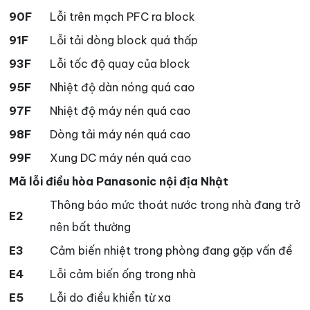
90F
Lỗi trên mạch PFC ra block
91F
Lỗi tải dòng block quá thấp
93F
Lỗi tốc độ quay của block
95F
Nhiệt độ dàn nóng quá cao
97F
Nhiệt độ máy nén quá cao
98F
Dòng tải máy nén quá cao
99F
Xung DC máy nén quá cao
Mã lỗi điều hòa Panasonic nội địa Nhật
Thông báo mức thoát nước trong nhà đang trở
E2
nên bất thường
E3
Cảm biến nhiệt trong phòng đang gặp vấn đề
E4
Lỗi cảm biến ống trong nhà
E5
Lỗi do điều khiển từ xa