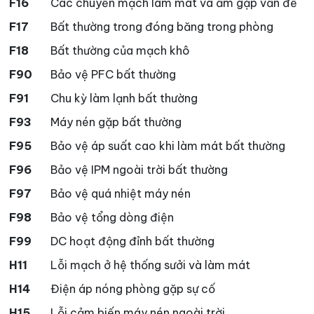
F16
Các chuyển mạch làm mát và ẩm gặp vấn đề
F17
Bất thường trong đóng băng trong phòng
F18
Bất thường của mạch khô
F90
Bảo vệ PFC bất thường
F91
Chu kỳ làm lạnh bất thường
F93
Máy nén gặp bất thường
F95
Bảo vệ áp suất cao khi làm mát bất thường
F96
Bảo vệ IPM ngoài trời bất thường
F97
Bảo vệ quá nhiệt máy nén
F98
Bảo vệ tổng dòng điện
F99
DC hoạt động đỉnh bất thường
H11
Lỗi mạch ở hệ thống sưởi và làm mát
H14
Điện áp nóng phòng gặp sự cố
H15
Lỗi cảm biến máy nén ngoài trời