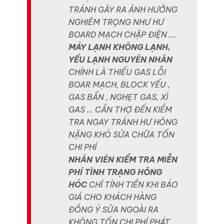
TRÁNH GÂY RA ẢNH HƯỞNG
NGHIÊM TRỌNG NHƯ HƯ
BOARD MẠCH CHẬP ĐIỆN ….
MÁY LẠNH KHÔNG LẠNH,
YẾU LẠNH NGUYÊN NHÂN
CHÍNH LÀ THIẾU GAS LỖI
BOAR MẠCH, BLOCK YẾU ,
GAS BẨN , NGHẸT GAS, XÌ
GAS … CẦN THỢ ĐẾN KIỂM
TRA NGAY TRÁNH HƯ HỎNG
NẶNG KHÓ SỬA CHỮA TỐN
CHI PHÍ
NHÂN VIÊN KIỂM TRA MIỄN
PHÍ TÌNH TRẠNG HỎNG
HÓC
CHỈ TÍNH TIỀN KHI BÁO
GIÁ CHO KHÁCH HÀNG
ĐỒNG Ý SỬA NGOÀI RA
KHÔNG TỐN CHI PHÍ PHÁT