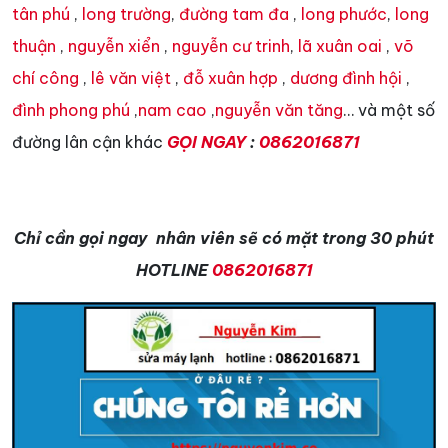
tân phú
,
long trường
,
đường tam đa
,
long phước
,
long
thuận
,
nguyễn xiển
,
nguyễn cư trinh
,
lã xuân oai
,
võ
chí công
,
lê văn việt
,
đỗ xuân hợp
,
dương đình hội
,
đình phong phú
,
nam cao
,
nguyễn văn tăng
… và một số
đường lân cận khác
GỌI NGAY
:
0862016871
Chỉ cần gọi ngay nhân viên sẽ có mặt trong 30 phút
HOTLINE
0862016871