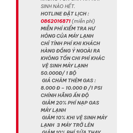
SINH NÀO HẾT.
HOTLINE ĐẶT LỊCH :
0862016871
(miễn phí)
MIỄN PHÍ KIỂM TRA HƯ
HỎNG CỦA MÁY LẠNH
CHỈ TÍNH PHÍ KHI KHÁCH
HÀNG ĐỒNG Ý NGOÀI RA
KHÔNG TỐN CHI PHÍ KHÁC
VỆ SINH MÁY LẠNH
50.000Đ/ 1 BỘ
GIÁ CHÂM THÊM GAS :
8.000 Đ – 10.000 Đ /1 PSI
CHÍNH HÃNG ẤN ĐỘ
GIẢM 20% PHÍ NẠP GAS
MÁY LẠNH
GIẢM 10% KHI VỆ SINH MÁY
LẠNH 3 MÁY TRỞ LÊN
GIẢM 10% PHÍ SỬA THAY