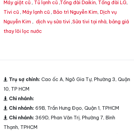
Máy giặt cũ
,
Tủ lạnh cũ
,
Tổng đài Daikin
,
Tổng đài LG
,
Tivi cũ
,
Máy lạnh cũ
,
Bảo trì Nguyễn Kim
,
Dịch vụ
Nguyễn Kim
,
dịch vụ sửa tivi
,
Sửa tivi tại nhà
,
bảng giá
thay lõi lọc nước
Trụ sợ chính:
Cao ốc A, Ngô Gia Tự, Phường 3, Quận
10, TP HCM
Chi nhánh:
Chi nhánh:
69B, Trần Hưng Đạo, Quận 1, TPHCM
Chi nhánh:
369D, Phan Văn Trị, Phường 7, Bình
Thạnh, TPHCM