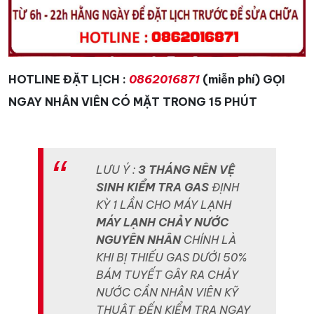
HOTLINE ĐẶT LỊCH :
0862016871
(miễn phí)
GỌI
NGAY NHÂN VIÊN CÓ MẶT TRONG 15 PHÚT
LƯU Ý :
3 THÁNG NÊN VỆ
SINH KIỂM TRA GAS
ĐỊNH
KỲ 1 LẦN CHO MÁY LẠNH
MÁY LẠNH CHẢY NƯỚC
NGUYÊN NHÂN
CHÍNH LÀ
KHI BỊ THIẾU GAS DƯỚI 50%
BÁM TUYẾT GÂY RA CHẢY
NƯỚC CẦN NHÂN VIÊN KỸ
THUẬT ĐẾN KIỂM TRA NGAY