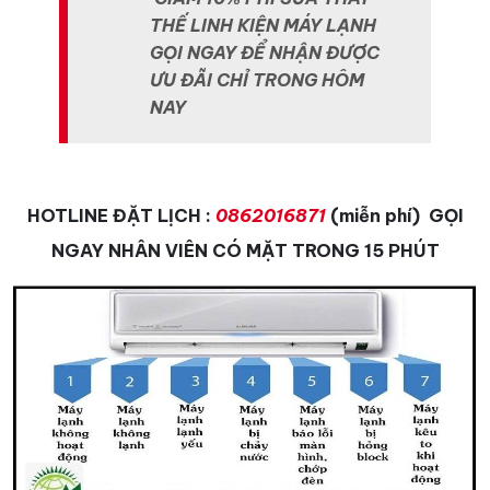
THẾ LINH KIỆN MÁY LẠNH
GỌI NGAY ĐỂ NHẬN ĐƯỢC
ƯU ĐÃI CHỈ TRONG HÔM
NAY
HOTLINE ĐẶT LỊCH :
0862016871
(miễn phí) GỌI
NGAY NHÂN VIÊN CÓ MẶT TRONG 15 PHÚT