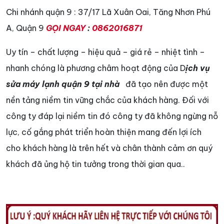
Chi nhánh quận 9 : 37/17 Lã Xuân Oai, Tăng Nhơn Phú
A, Quận 9
GỌI NGAY
:
0862016871
Uy tín – chất lượng – hiệu quả – giá rẻ – nhiệt tình –
nhanh chóng là phương châm hoạt động của D
ịch vụ
sửa máy lạnh quận 9 tại nhà
đã tạo nên được một
nền tảng niềm tin vững chắc của khách hàng. Đối với
công ty đáp lại niềm tin đó công ty đã không ngừng nỗ
lực, cố gắng phát triển hoàn thiện mang đến lợi ích
cho khách hàng là trên hết và chân thành cảm ơn quý
khách đã ủng hộ tin tưởng trong thời gian qua..