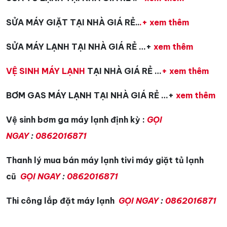
SỬA MÁY GIẶT TẠI NHÀ GIÁ RẺ..
.+ xem thêm
SỬA MÁY LẠNH TẠI NHÀ GIÁ RẺ …+
xem thêm
VỆ SINH MÁY LẠNH
TẠI NHÀ GIÁ RẺ …
+ xem thêm
BƠM GAS MÁY LẠNH TẠI NHÀ GIÁ RẺ …+
xem thêm
Vệ sinh bơm ga máy lạnh định kỳ :
GỌI
NGAY
:
0862016871
Thanh lý mua bán máy lạnh tivi máy giặt tủ lạnh
cũ
GỌI NGAY
:
0862016871
Thi công lắp đặt máy lạnh
GỌI NGAY
:
0862016871