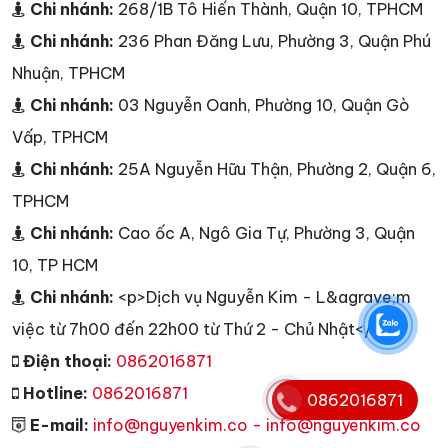
Chi nhánh:
268/1B Tô Hiến Thành, Quận 10, TPHCM
Chi nhánh:
236 Phan Đăng Lưu, Phường 3, Quận Phú
Nhuận, TPHCM
Chi nhánh:
03 Nguyễn Oanh, Phường 10, Quận Gò
Vấp, TPHCM
Chi nhánh:
25A Nguyễn Hữu Thận, Phường 2, Quận 6,
TPHCM
Chi nhánh:
Cao ốc A, Ngô Gia Tự, Phường 3, Quận
10, TP HCM
Chi nhánh:
<p>Dịch vụ Nguyễn Kim - L&agrave;m
việc từ 7h00 đến 22h00 từ Thứ 2 - Chủ Nhật</p>
Điện thoại:
0862016871
Hotline:
0862016871
0862016871
E-mail:
info@nguyenkim.co - info@nguyenkim.co