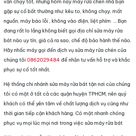
vẫn chạy tốt, nhưng hôm nay máy rửa chén nhà bạn
gặp sự cố bất thường như: kêu to, không chạy, mất
nguồn, máy báo lỗi , không vào điện, liệt phím … Bạn
đang rất lo lắng không biết gọi địa chỉ sửa máy rửa
bát nào uy tín, giá cả ra sao, chế độ bảo hành thế nào.
Hãy nhấc máy gọi đến dịch vụ sửa máy rửa chén của
chúng tôi
0862029484
để nhận tư vấn hỗ trợ và khắc
phục sự cố tốt nhất.
Hệ thống chi nhánh sửa máy rửa bát tận nơi của chúng
tôi có mặt ở tất cả các quận huyện TPHCM, nên quý
khách có thể yên tâm về chất lượng dịch vụ cũng như
thời gian tiếp cận khách hàng. Có mặt nhanh chóng
phục vụ mọi lúc mọi nơi trong việc sửa máy rửa bát