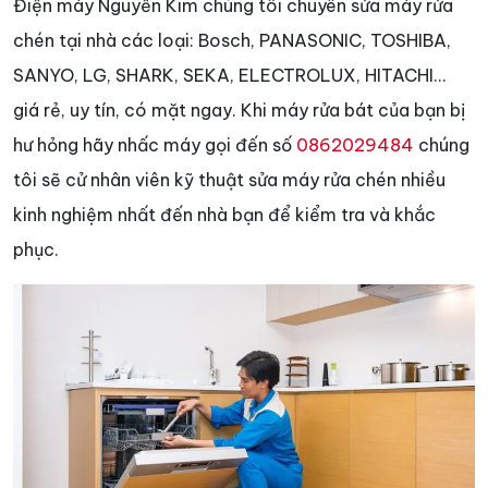
Điện máy Nguyễn Kim chúng tôi chuyên sửa máy rửa
chén tại nhà các loại: Bosch, PANASONIC, TOSHIBA,
SANYO, LG, SHARK, SEKA, ELECTROLUX, HITACHI…
giá rẻ, uy tín, có mặt ngay. Khi máy rửa bát của bạn bị
hư hỏng hãy nhấc máy gọi đến số
0862029484
chúng
tôi sẽ cử nhân viên kỹ thuật sửa máy rửa chén nhiều
kinh nghiệm nhất đến nhà bạn để kiểm tra và khắc
phục.