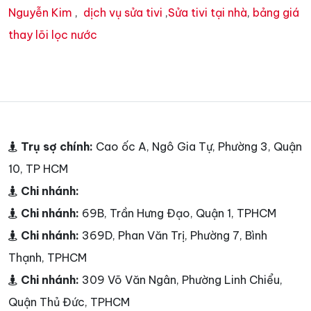
Nguyễn Kim
,
dịch vụ sửa tivi
,
Sửa tivi tại nhà
,
bảng giá
thay lõi lọc nước
Trụ sợ chính:
Cao ốc A, Ngô Gia Tự, Phường 3, Quận
10, TP HCM
Chi nhánh:
Chi nhánh:
69B, Trần Hưng Đạo, Quận 1, TPHCM
Chi nhánh:
369D, Phan Văn Trị, Phường 7, Bình
Thạnh, TPHCM
Chi nhánh:
309 Võ Văn Ngân, Phường Linh Chiểu,
Quận Thủ Đức, TPHCM