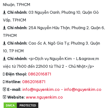
Nhuận, TPHCM
Chi nhánh:
03 Nguyễn Oanh, Phường 10, Quận Gò
Vấp, TPHCM
Chi nhánh:
25A Nguyễn Hữu Thận, Phường 2, Quận 6,
TPHCM
Chi nhánh:
Cao ốc A, Ngô Gia Tự, Phường 3, Quận
10, TP HCM
Chi nhánh:
<p>Dịch vụ Nguyễn Kim - L&agrave;m
việc từ 7h00 đến 22h00 từ Thứ 2 - Chủ Nhật</p>
Điện thoại:
0862016871
Hotline:
0862016871
E-mail:
info@nguyenkim.co - info@nguyenkim.co
Website:
www.nguyenkim.co