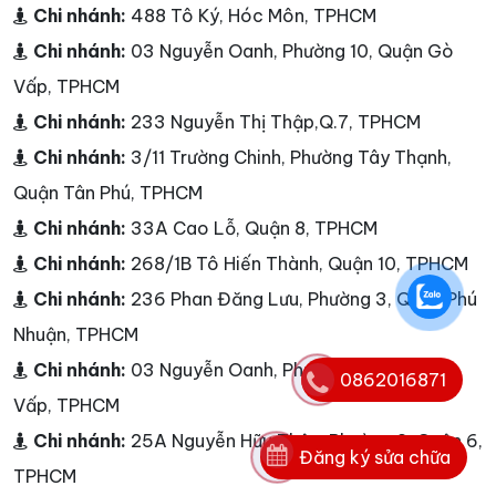
Chi nhánh:
488 Tô Ký, Hóc Môn, TPHCM
Chi nhánh:
03 Nguyễn Oanh, Phường 10, Quận Gò
Vấp, TPHCM
Chi nhánh:
233 Nguyễn Thị Thập,Q.7, TPHCM
Chi nhánh:
3/11 Trường Chinh, Phường Tây Thạnh,
Quận Tân Phú, TPHCM
Chi nhánh:
33A Cao Lỗ, Quận 8, TPHCM
Chi nhánh:
268/1B Tô Hiến Thành, Quận 10, TPHCM
Chi nhánh:
236 Phan Đăng Lưu, Phường 3, Quận Phú
Nhuận, TPHCM
Chi nhánh:
03 Nguyễn Oanh, Phường 10, Quận Gò
0862016871
Vấp, TPHCM
Chi nhánh:
25A Nguyễn Hữu Thận, Phường 2, Quận 6,
Đăng ký sửa chữa
TPHCM