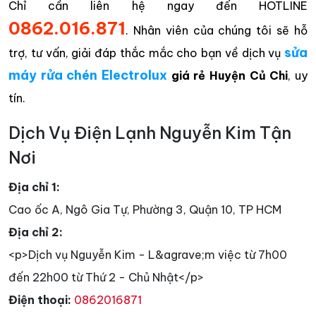
Chỉ cần liên hệ ngay đến HOTLINE
0862.016.871
. Nhân viên của chúng tôi sẽ hỗ
sửa
trợ, tư vấn, giải đáp thắc mắc cho bạn về dịch vụ
máy rử
a chén Electrolux
giá rẻ Huyện Củ Chi
, uy
tín.
Dịch Vụ Điện Lạnh Nguyễn Kim Tận
Nơi
Địa chỉ 1:
Cao ốc A, Ngô Gia Tự, Phường 3, Quận 10, TP HCM
Địa chỉ 2:
<p>Dịch vụ Nguyễn Kim - L&agrave;m việc từ 7h00
đến 22h00 từ Thứ 2 - Chủ Nhật</p>
Điện thoại:
0862016871