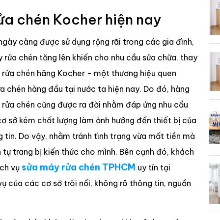
ửa chén Kocher hiện nay
gày càng được sử dụng rộng rãi trong các gia đình,
y rửa chén tăng lên khiến cho nhu cầu sửa chữa, thay
y rửa chén hãng Kocher - một thương hiệu quen
 chén hàng đầu tại nước ta hiện nay. Do đó, hàng
y rửa chén cũng được ra đời nhằm đáp ứng nhu cầu
ơ sở kém chất lượng làm ảnh hưởng đến thiết bị của
g tin. Do vậy, nhằm tránh tình trạng vừa mất tiền mà
ự trang bị kiến thức cho mình. Bên cạnh đó, khách
sửa máy rửa chén TPHCM
ịch vụ
uy tín tại
vụ của các cơ sở trôi nổi, không rõ thông tin, nguồn