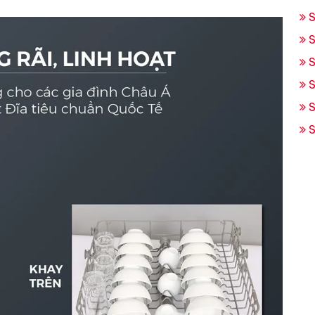
S
S
S
S
S
S