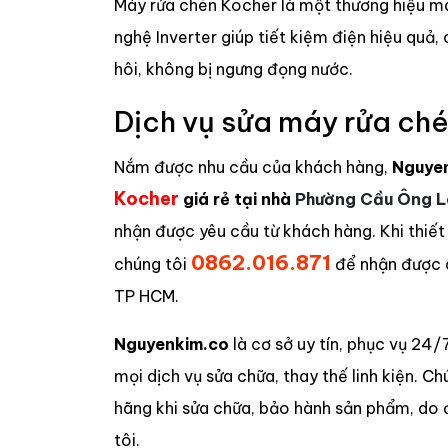
Máy rửa chén Kocher là một thương hiệu má
nghệ Inverter giúp tiết kiệm điện hiệu quả,
hôi, không bị ngưng đọng nước.
Dịch vụ sửa máy rửa ch
Nắm được nhu cầu của khách hàng,
Nguye
Kocher
giá rẻ tại nhà
Phường Cầu Ông L
nhận được yêu cầu từ khách hàng. Khi thiết
0862.016.871
chúng tôi
để nhận được 
TP HCM.
Nguyenkim.co
là cơ sở uy tín, phục vụ 24
mọi dịch vụ sửa chữa, thay thế linh kiện. C
hãng khi sửa chữa, bảo hành sản phẩm, do 
tôi.