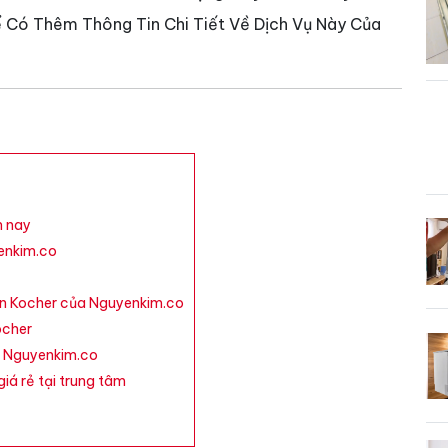
 Có Thêm Thông Tin Chi Tiết Về Dịch Vụ Này Của
n nay
enkim.co
én Kocher của Nguyenkim.co
ocher
i Nguyenkim.co
iá rẻ tại trung tâm