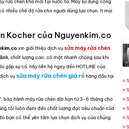
y rửa chén khá mới tại nước ta. Máy sử dụng công
 có nhiều chế độ rửa cho người dùng lựa chọn, ít mùi
én Kocher của Nguyenkim.co
sửa máy rửa chén
nkim.co
xin giới thiệu dịch vụ
ãnh
, chất lượng cao, có mặt nhanh chóng sau khi
 bị gặp sự cố, hãy liên hệ ngay đến HOTLINE của
sửa máy rửa chén giá rẻ
dịch vụ
hàng đầu tại
S
S
/7, bảo hành máy rửa chén dài hạn từ 3-6 tháng cho
S
húng tôi luôn đem đến chất lượng đạt tiêu chuẩn của
S
đó bạn có thể yên tâm lựa chọn dịch vụ của chúng
S
S