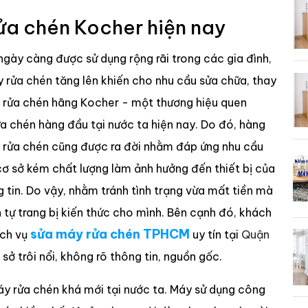
ửa chén Kocher hiện nay
gày càng được sử dụng rộng rãi trong các gia đình,
y rửa chén tăng lên khiến cho nhu cầu sửa chữa, thay
y rửa chén hãng Kocher - một thương hiệu quen
 chén hàng đầu tại nước ta hiện nay. Do đó, hàng
y rửa chén cũng được ra đời nhằm đáp ứng nhu cầu
ơ sở kém chất lượng làm ảnh hưởng đến thiết bị của
g tin. Do vậy, nhằm tránh tình trạng vừa mất tiền mà
ự trang bị kiến thức cho mình. Bên cạnh đó, khách
sửa máy rửa chén TPHCM
ịch vụ
uy tín tại
Quận
sở trôi nổi, không rõ thông tin, nguồn gốc.
y rửa chén khá mới tại nước ta. Máy sử dụng công