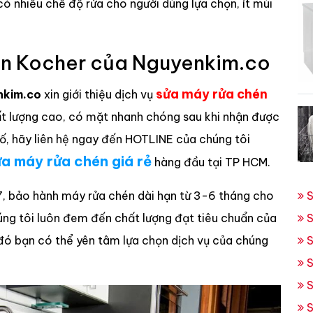
 có nhiều chế độ rửa cho người dùng lựa chọn, ít mùi
én Kocher của Nguyenkim.co
sửa máy rửa chén
nkim.co
xin giới thiệu dịch vụ
ất lượng cao, có mặt nhanh chóng sau khi nhận được
 cố, hãy liên hệ ngay đến HOTLINE của chúng tôi
a máy rửa chén giá rẻ
hàng đầu tại TP HCM.
/7, bảo hành máy rửa chén dài hạn từ 3-6 tháng cho
S
húng tôi luôn đem đến chất lượng đạt tiêu chuẩn của
S
đó bạn có thể yên tâm lựa chọn dịch vụ của chúng
S
S
S
S