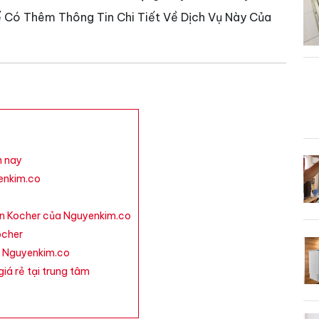
 Có Thêm Thông Tin Chi Tiết Về Dịch Vụ Này Của
n nay
enkim.co
én Kocher của Nguyenkim.co
ocher
i Nguyenkim.co
iá rẻ tại trung tâm