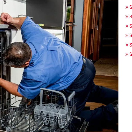
S
S
S
S
S
S