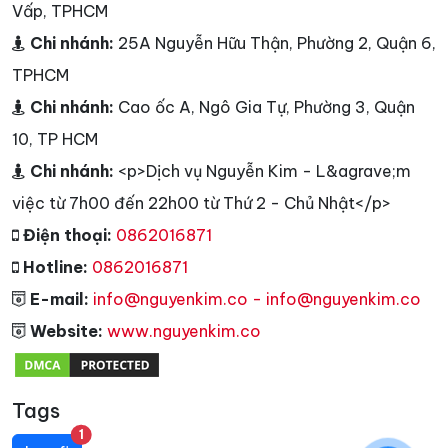
Vấp, TPHCM
Chi nhánh:
25A Nguyễn Hữu Thận, Phường 2, Quận 6,
TPHCM
Chi nhánh:
Cao ốc A, Ngô Gia Tự, Phường 3, Quận
10, TP HCM
Chi nhánh:
<p>Dịch vụ Nguyễn Kim - L&agrave;m
việc từ 7h00 đến 22h00 từ Thứ 2 - Chủ Nhật</p>
Điện thoại:
0862016871
Hotline:
0862016871
E-mail:
info@nguyenkim.co - info@nguyenkim.co
Website:
www.nguyenkim.co
Tags
unread messages
1