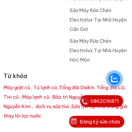
Sửa Máy Rửa Chén
Electrolux Tại Nhà Huyện
Cần Giờ
Sửa Máy Rửa Chén
Electrolux Tại Nhà Huyện
Hóc Môn
Từ khóa
Máy giặt cũ
,
Tủ lạnh cũ
,
Tổng đài Daikin
,
Tổng đài LG
,
Tivi cũ
,
Máy lạnh cũ
,
Bảo trì Nguyễn Kim
,
Dịch vụ
0862016871
Nguyễn Kim
,
dịch vụ sửa tivi
,
Sửa tivi tại nhà
,
bảng giá
thay lõi lọc nước
Đăng ký sửa chữa