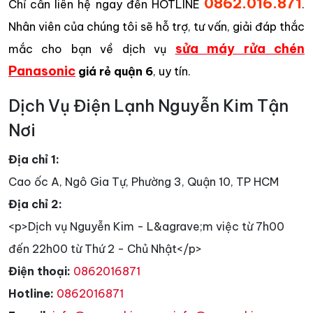
0862.016.871
Chỉ cần liên hệ ngay đến HOTLINE
.
Nhân viên của chúng tôi sẽ hỗ trợ, tư vấn, giải đáp thắc
sửa máy rửa chén
mắc cho bạn về dịch vụ
Panasonic
giá rẻ quận 6
, uy tín.
Dịch Vụ Điện Lạnh Nguyễn Kim Tận
Nơi
Địa chỉ 1:
Cao ốc A, Ngô Gia Tự, Phường 3, Quận 10, TP HCM
Địa chỉ 2:
<p>Dịch vụ Nguyễn Kim - L&agrave;m việc từ 7h00
đến 22h00 từ Thứ 2 - Chủ Nhật</p>
Điện thoại:
0862016871
Hotline:
0862016871