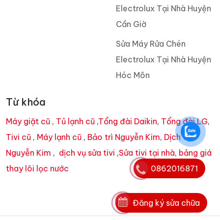
Electrolux Tại Nhà Huyện
Cần Giờ
Sửa Máy Rửa Chén
Electrolux Tại Nhà Huyện
Hóc Môn
Từ khóa
Máy giặt cũ
,
Tủ lạnh cũ
,
Tổng đài Daikin
,
Tổng đài LG
,
Tivi cũ
,
Máy lạnh cũ
,
Bảo trì Nguyễn Kim
,
Dịch vụ
Nguyễn Kim
,
dịch vụ sửa tivi
,
Sửa tivi tại nhà
,
bảng giá
0862016871
thay lõi lọc nước
Đăng ký sửa chữa