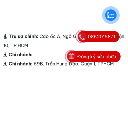
Trụ sợ chính:
Cao ốc A, Ngô Gia Tự, Phường 3, Quận
0862016871
10, TP HCM
Chi nhánh:
Đăng ký sửa chữa
Chi nhánh:
69B, Trần Hưng Đạo, Quận 1, TPHCM
Chi nhánh:
369D, Phan Văn Trị, Phường 7, Bình
Thạnh, TPHCM
Chi nhánh:
309 Võ Văn Ngân, Phường Linh Chiểu,
Quận Thủ Đức, TPHCM
Chi nhánh:
68 Trần Quốc Thảo, Quận 3, TPHCM
Chi nhánh:
Số 179B, Lý Thường Kiệt, Quận Tân Bình,
TPHCM