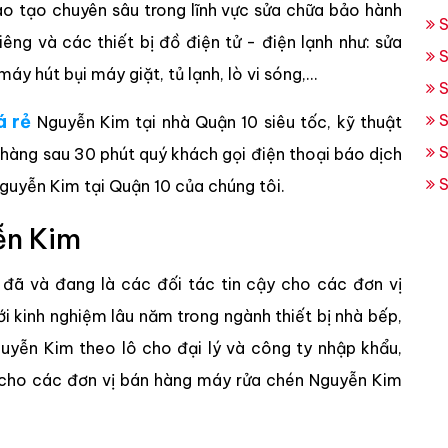
ào tạo chuyên sâu trong lĩnh vực sửa chữa bảo hành
S
ng và các thiết bị đồ điện tử - điện lạnh như: sửa
S
 hút bụi máy giặt, tủ lạnh, lò vi sóng,...
S
á rẻ
S
Nguyễn Kim tại nhà Quận 10 siêu tốc, kỹ thuật
S
 hàng sau 30 phút quý khách gọi điện thoại báo dịch
S
uyễn Kim tại Quận 10 của chúng tôi.
ễn Kim
ã và đang là các đối tác tin cậy cho các đơn vị
i kinh nghiệm lâu năm trong ngành thiết bị nhà bếp,
uyễn Kim theo lô cho đại lý và công ty nhập khẩu,
ật cho các đơn vị bán hàng máy rửa chén Nguyễn Kim