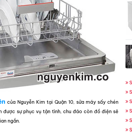
S
S
én
S
của Nguyễn Kim tại Quận 10, sửa máy sấy chén
S
ận được sự phục vụ tận tình, chu đáo còn đồ điện sẽ
S
gian ngắn.
S