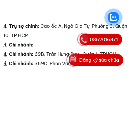
Trụ sợ chính:
Cao ốc A, Ngô Gia Tự, Phường 3, Quận
10, TP HCM
0862016871
Chi nhánh:
Chi nhánh:
69B, Trần Hưng Đạo, Quận 1, TPHCM
Đăng ký sửa chữa
Chi nhánh:
369D, Phan Văn Trị, Phường 7, Bình
Thạnh, TPHCM
Chi nhánh:
309 Võ Văn Ngân, Phường Linh Chiểu,
Quận Thủ Đức, TPHCM
Chi nhánh:
68 Trần Quốc Thảo, Quận 3, TPHCM
Chi nhánh:
Số 179B, Lý Thường Kiệt, Quận Tân Bình,
TPHCM
Chi nhánh:
239C Nguyễn Ảnh Thủ, Quận 12,TPHCM