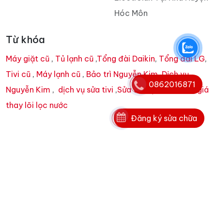
Hóc Môn
Từ khóa
Máy giặt cũ
,
Tủ lạnh cũ
,
Tổng đài Daikin
,
Tổng đài LG
,
Tivi cũ
,
Máy lạnh cũ
,
Bảo trì Nguyễn Kim
,
Dịch vụ
0862016871
Nguyễn Kim
,
dịch vụ sửa tivi
,
Sửa tivi tại nhà
,
bảng giá
thay lõi lọc nước
Đăng ký sửa chữa
Trụ sợ chính:
Cao ốc A, Ngô Gia Tự, Phường 3, Quận
10, TP HCM
Chi nhánh: