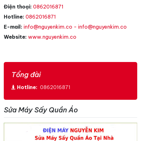
Điện thoại:
0862016871
Hotline:
0862016871
E-mail:
info@nguyenkim.co - info@nguyenkim.co
Website:
www.nguyenkim.co
Tổng đài
Hotline:
0862016871
Sửa Máy Sấy Quần Áo