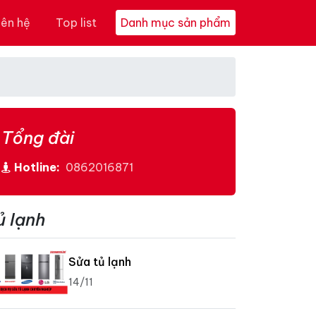
iên hệ
Top list
Danh mục sản phẩm
Tổng đài
Hotline:
0862016871
ủ lạnh
Sửa tủ lạnh
14/11