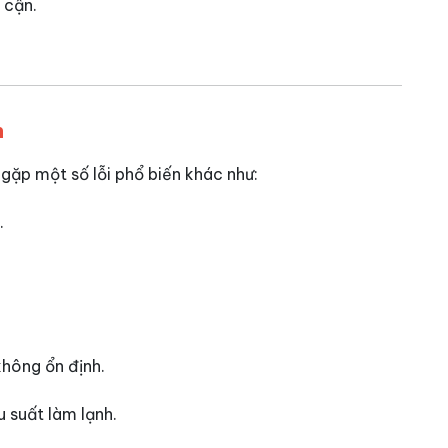
 cận.
h
 gặp một số lỗi phổ biến khác như:
.
hông ổn định.
 suất làm lạnh.