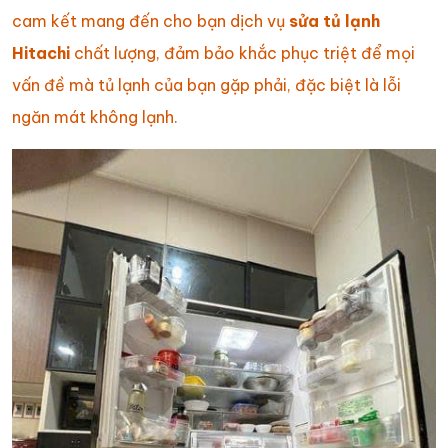
cam kết mang đến cho bạn dịch vụ
sửa tủ lạnh
Hitachi
chất lượng, đảm bảo khắc phục triệt để mọi
vấn đề mà tủ lạnh của bạn gặp phải, đặc biệt là lỗi
ngăn mát không lạnh.