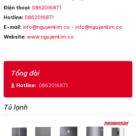
Điện thoại:
0862016871
Hotline:
0862016871
E-mail:
info@nguyenkim.co - info@nguyenkim.co
Website:
www.nguyenkim.co
Tổng đài
Hotline:
0862016871
Tủ lạnh