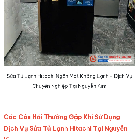
Sửa Tủ Lạnh Hitachi Ngăn Mát Không Lạnh - Dịch Vụ
Chuyên Nghiệp Tại Nguyễn Kim
Các Câu Hỏi Thường Gặp Khi Sử Dụng
Dịch Vụ Sửa Tủ Lạnh Hitachi Tại Nguyễn