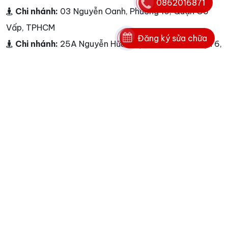
0862016871
Chi nhánh:
03 Nguyễn Oanh, Phường 10, Quận Gò
Vấp, TPHCM
Đăng ký sửa chữa
Chi nhánh:
25A Nguyễn Hữu Thận, Phường 2, Quận 6,
TPHCM
Chi nhánh:
Cao ốc A, Ngô Gia Tự, Phường 3, Quận
10, TP HCM
Chi nhánh:
<p>Dịch vụ Nguyễn Kim - L&agrave;m
việc từ 7h00 đến 22h00 từ Thứ 2 - Chủ Nhật</p>
Điện thoại:
0862016871
Hotline:
0862016871
E-mail:
info@nguyenkim.co - info@nguyenkim.co
Website:
www.nguyenkim.co