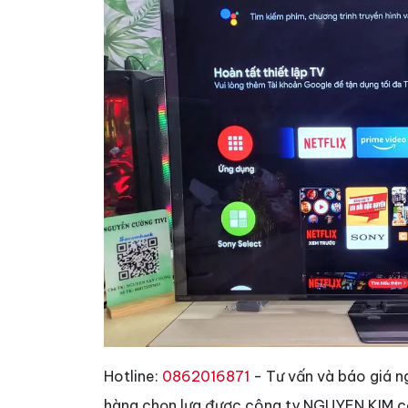
Hotline:
0862016871
- Tư vấn và báo giá n
hàng chọn lựa được công ty NGUYEN KIM có