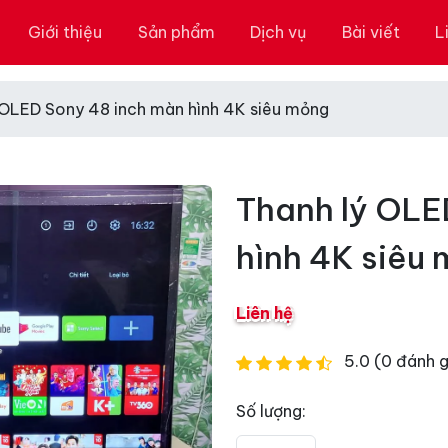
Giới thiệu
Sản phẩm
Dịch vụ
Bài viết
L
 OLED Sony 48 inch màn hình 4K siêu mỏng
Thanh lý OLE
hình 4K siêu
Liên hệ
5.0 (0 đánh g
Số lượng: