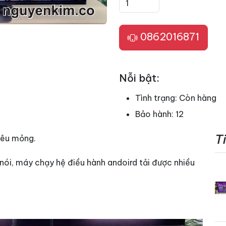
0862016871
Nỗi bật:
Tình trạng:
Còn hàng
Bảo hành:
12
T
iêu mỏng.
ói, máy chạy hệ điều hành andoird tải được nhiều