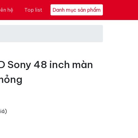
iên hệ
Top list
Danh mục sản phẩm
D Sony 48 inch màn
 mỏng
iá)