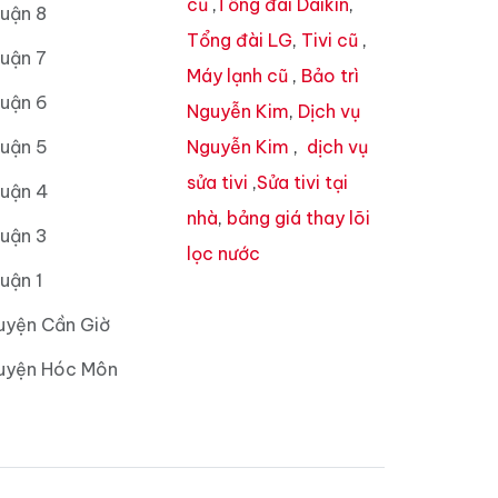
cũ
,
Tổng đài Daikin
,
uận 8
Tổng đài LG
,
Tivi cũ
,
uận 7
Máy lạnh cũ
,
Bảo trì
Quận 6
Nguyễn Kim
,
Dịch vụ
Quận 5
Nguyễn Kim
,
dịch vụ
sửa tivi
,
Sửa tivi tại
Quận 4
nhà
,
bảng giá thay lõi
Quận 3
lọc nước
uận 1
uyện Cần Giờ
Huyện Hóc Môn