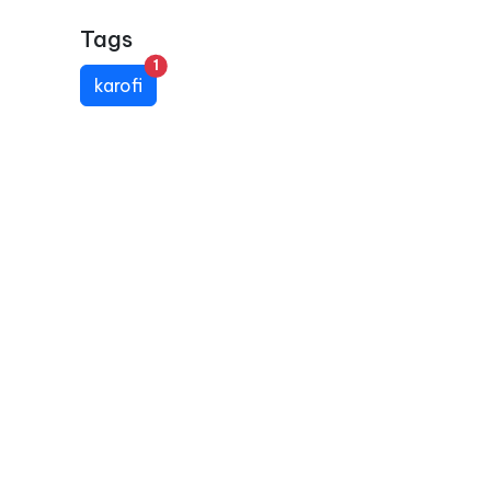
Tags
unread messages
1
karofi