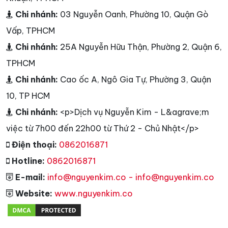
Chi nhánh:
03 Nguyễn Oanh, Phường 10, Quận Gò
Vấp, TPHCM
Chi nhánh:
25A Nguyễn Hữu Thận, Phường 2, Quận 6,
TPHCM
Chi nhánh:
Cao ốc A, Ngô Gia Tự, Phường 3, Quận
10, TP HCM
Chi nhánh:
<p>Dịch vụ Nguyễn Kim - L&agrave;m
việc từ 7h00 đến 22h00 từ Thứ 2 - Chủ Nhật</p>
Điện thoại:
0862016871
Hotline:
0862016871
E-mail:
info@nguyenkim.co - info@nguyenkim.co
Website:
www.nguyenkim.co