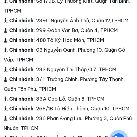
Chi nhánh:
Số 179B, Lý Thường Kiệt, Quận Tân Bình,
TPHCM
Chi nhánh:
239C Nguyễn Ảnh Thủ, Quận 12,TPHCM
Chi nhánh:
299 Đoàn Văn Bơ, Quận 4, TPHCM
Chi nhánh:
488 Tô Ký, Hóc Môn, TPHCM
Chi nhánh:
03 Nguyễn Oanh, Phường 10, Quận Gò
Vấp, TPHCM
Chi nhánh:
233 Nguyễn Thị Thập,Q.7, TPHCM
Chi nhánh:
3/11 Trường Chinh, Phường Tây Thạnh,
Quận Tân Phú, TPHCM
Chi nhánh:
33A Cao Lỗ, Quận 8, TPHCM
Chi nhánh:
268/1B Tô Hiến Thành, Quận 10, TPHCM
Chi nhánh:
236 Phan Đăng Lưu, Phường 3, Quận Phú
Nhuận, TPHCM