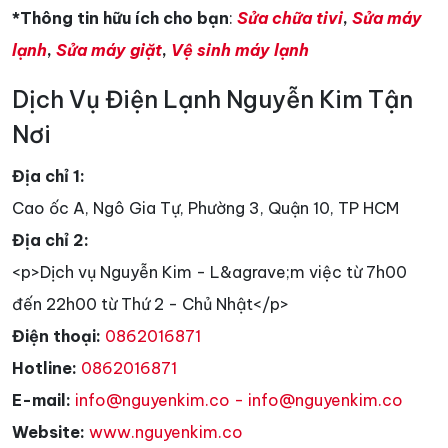
*Thông tin hữu ích cho bạn
:
Sửa chữa tivi
,
Sửa máy
lạnh
,
Sửa máy giặt
,
Vệ sinh máy lạnh
Dịch Vụ Điện Lạnh Nguyễn Kim Tận
Nơi
Địa chỉ 1:
Cao ốc A, Ngô Gia Tự, Phường 3, Quận 10, TP HCM
Địa chỉ 2:
<p>Dịch vụ Nguyễn Kim - L&agrave;m việc từ 7h00
đến 22h00 từ Thứ 2 - Chủ Nhật</p>
Điện thoại:
0862016871
Hotline:
0862016871
E-mail:
info@nguyenkim.co - info@nguyenkim.co
Website:
www.nguyenkim.co