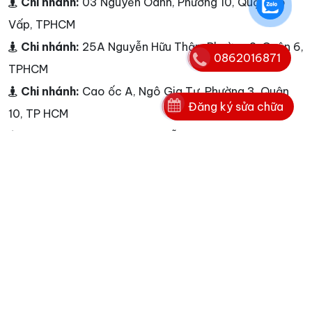
Chi nhánh:
03 Nguyễn Oanh, Phường 10, Quận Gò
Vấp, TPHCM
Chi nhánh:
25A Nguyễn Hữu Thận, Phường 2, Quận 6,
0862016871
TPHCM
Chi nhánh:
Cao ốc A, Ngô Gia Tự, Phường 3, Quận
Đăng ký sửa chữa
10, TP HCM
Chi nhánh:
<p>Dịch vụ Nguyễn Kim - L&agrave;m
việc từ 7h00 đến 22h00 từ Thứ 2 - Chủ Nhật</p>
Điện thoại:
0862016871
Hotline:
0862016871
E-mail:
info@nguyenkim.co - info@nguyenkim.co
Website:
www.nguyenkim.co
Tags