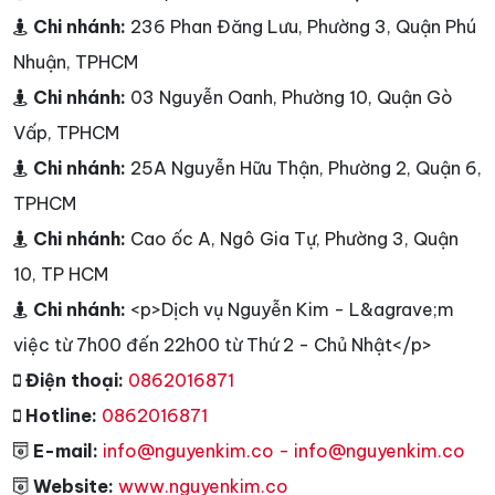
Chi nhánh:
236 Phan Đăng Lưu, Phường 3, Quận Phú
Nhuận, TPHCM
Chi nhánh:
03 Nguyễn Oanh, Phường 10, Quận Gò
Vấp, TPHCM
Chi nhánh:
25A Nguyễn Hữu Thận, Phường 2, Quận 6,
TPHCM
Chi nhánh:
Cao ốc A, Ngô Gia Tự, Phường 3, Quận
10, TP HCM
Chi nhánh:
<p>Dịch vụ Nguyễn Kim - L&agrave;m
việc từ 7h00 đến 22h00 từ Thứ 2 - Chủ Nhật</p>
Điện thoại:
0862016871
Hotline:
0862016871
E-mail:
info@nguyenkim.co - info@nguyenkim.co
Website:
www.nguyenkim.co