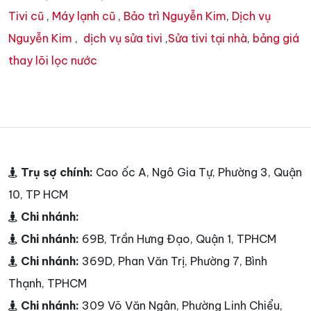
Tivi cũ
,
Máy lạnh cũ
,
Bảo trì Nguyễn Kim
,
Dịch vụ
Nguyễn Kim
,
dịch vụ sửa tivi
,
Sửa tivi tại nhà
,
bảng giá
thay lõi lọc nước
Trụ sợ chính:
Cao ốc A, Ngô Gia Tự, Phường 3, Quận
10, TP HCM
Chi nhánh:
Chi nhánh:
69B, Trần Hưng Đạo, Quận 1, TPHCM
Chi nhánh:
369D, Phan Văn Trị, Phường 7, Bình
Thạnh, TPHCM
Chi nhánh:
309 Võ Văn Ngân, Phường Linh Chiểu,