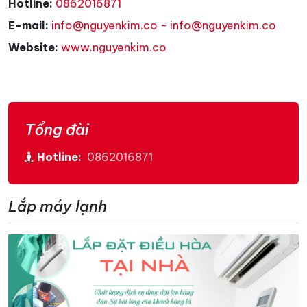
Hotline:
0862016871
E-mail:
info@nguyenkim.co - info@nguyenkim.co
Website:
www.nguyenkim.co
Tổng đài
Hotline:
0862016871
Lắp máy lạnh