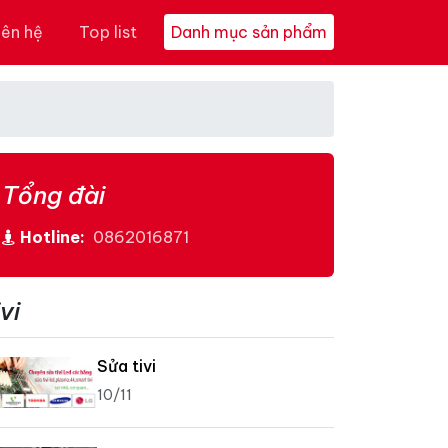
iên hệ
Top list
Danh mục sản phẩm
Tổng đài
Hotline:
0862016871
vi
Sửa tivi
10/11