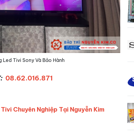
g Led Tivi Sony Và Bảo Hành
:
08.62.016.871
 Tivi Chuyên Nghiệp Tại Nguyễn Kim