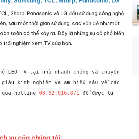
 Sony, Samsung, TCL, Sharp, Panasonic, LG
TCL, Sharp, Panasonic và LG đều sử dụng công nghệ
hiên, sau một thời gian sử dụng, các vấn đề như mất
oàn toàn có thể xảy ra. Đây là những sự cố phổ biến
o trải nghiệm xem TV của bạn.
hế LED TV tại nhà nhanh chóng và chuyên
 giàu kinh nghiệm và am hiểu sâu về các
ệ qua hotline
08.62.016.871
để được tư
ịch vụ của chúng tôi