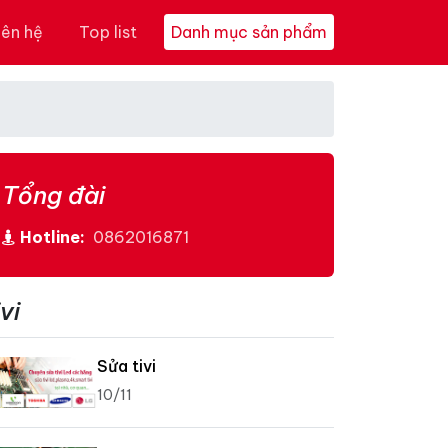
iên hệ
Top list
Danh mục sản phẩm
Tổng đài
Hotline:
0862016871
vi
Sửa tivi
10/11