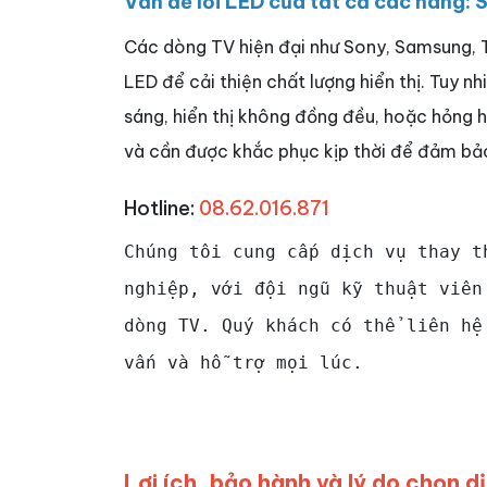
Vấn đề lỗi LED của tất cả các hãng:
Các dòng TV hiện đại như Sony, Samsung, 
LED để cải thiện chất lượng hiển thị. Tuy n
sáng, hiển thị không đồng đều, hoặc hỏng h
và cần được khắc phục kịp thời để đảm bả
Hotline:
08.62.016.871
Chúng tôi cung cấp dịch vụ thay t
nghiệp, với đội ngũ kỹ thuật viên
dòng TV. Quý khách có thể liên h
vấn và hỗ trợ mọi lúc.
Lợi ích, bảo hành và lý do chọn d