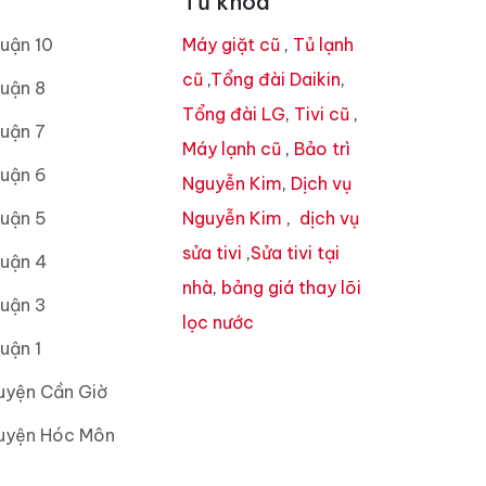
Từ khóa
uận 10
Máy giặt cũ
,
Tủ lạnh
cũ
,
Tổng đài Daikin
,
uận 8
Tổng đài LG
,
Tivi cũ
,
uận 7
Máy lạnh cũ
,
Bảo trì
Quận 6
Nguyễn Kim
,
Dịch vụ
Quận 5
Nguyễn Kim
,
dịch vụ
sửa tivi
,
Sửa tivi tại
Quận 4
nhà
,
bảng giá thay lõi
Quận 3
lọc nước
uận 1
uyện Cần Giờ
Huyện Hóc Môn