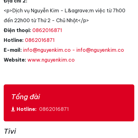
Địa chỉ 2:
<p>Dịch vụ Nguyễn Kim - L&agrave;m việc từ 7h00
đến 22h00 từ Thứ 2 - Chủ Nhật</p>
Điện thoại:
0862016871
Hotline:
0862016871
E-mail:
info@nguyenkim.co - info@nguyenkim.co
Website:
www.nguyenkim.co
Tổng đài
Hotline:
0862016871
Tivi