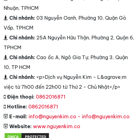
Nhuận, TPHCM
Chi nhánh:
03 Nguyễn Oanh, Phường 10, Quận Gò
Vấp, TPHCM
Chi nhánh:
25A Nguyễn Hữu Thận, Phường 2, Quận 6,
TPHCM
Chi nhánh:
Cao ốc A, Ngô Gia Tự, Phường 3, Quận
10, TP HCM
Chi nhánh:
<p>Dịch vụ Nguyễn Kim - L&agrave;m
việc từ 7h00 đến 22h00 từ Thứ 2 - Chủ Nhật</p>
Điện thoại:
0862016871
Hotline:
0862016871
E-mail:
info@nguyenkim.co - info@nguyenkim.co
Website:
www.nguyenkim.co