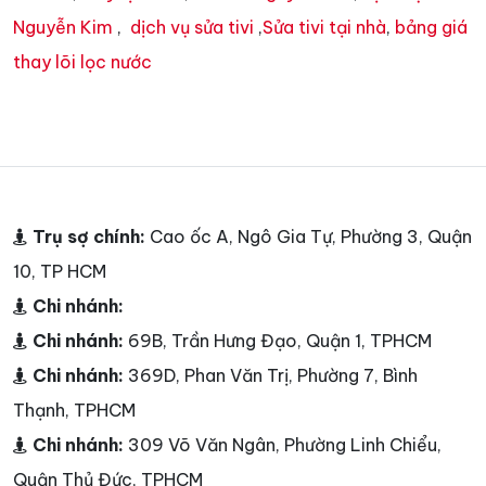
Nguyễn Kim
,
dịch vụ sửa tivi
,
Sửa tivi tại nhà
,
bảng giá
thay lõi lọc nước
Trụ sợ chính:
Cao ốc A, Ngô Gia Tự, Phường 3, Quận
10, TP HCM
Chi nhánh:
Chi nhánh:
69B, Trần Hưng Đạo, Quận 1, TPHCM
Chi nhánh:
369D, Phan Văn Trị, Phường 7, Bình
Thạnh, TPHCM
Chi nhánh:
309 Võ Văn Ngân, Phường Linh Chiểu,
Quận Thủ Đức, TPHCM