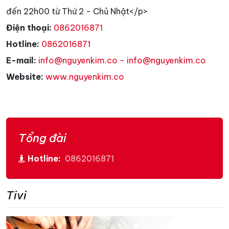
đến 22h00 từ Thứ 2 - Chủ Nhật</p>
Điện thoại:
0862016871
Hotline:
0862016871
E-mail:
info@nguyenkim.co - info@nguyenkim.co
Website:
www.nguyenkim.co
Tổng đài
Hotline:
0862016871
Tivi