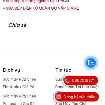
Sửa bếp từ công nghiệp tại TPHCM
SỬA BẾP ĐIỆN TỪ QUẬN GÒ VẤP GIÁ RẺ
Chia sẻ
Dịch vụ
Tin tức
Sửa Máy Rửa Chén
Sửa Máy Rửa Chén
0862016871
Electrolux Giá Rẻ
Panasonic Tại Nhà Quận
10
Sửa Máy Rửa Chén
Đăng ký sửa chữa
Panasonic Giá Rẻ
Sửa Máy Rửa Chén