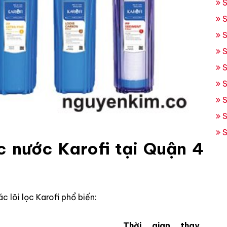
S
S
S
S
S
S
S
S
S
c nước Karofi tại Quận 4
c lõi lọc Karofi phổ biến:
Thời gian thay