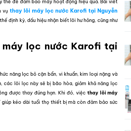
hay thế để đảm bảo máy hoạt động hiệu quả. Bài viết
t
hay lõi máy lọc nước Karofi tại Nguyễn
ch vụ
 thế định kỳ, dấu hiệu nhận biết lõi hư hỏng, cũng như
i máy lọc nước Karofi tại
hức năng lọc bỏ cặn bẩn, vi khuẩn, kim loại nặng và
n, các lõi lọc này sẽ bị bão hòa, giảm khả năng lọc
ng được thay đúng hạn. Khi đó, việc
thay lõi máy
 giúp kéo dài tuổi thọ thiết bị mà còn đảm bảo sức