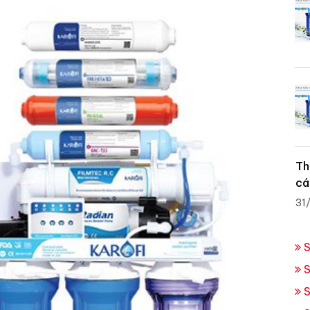
Th
cá
31
S
S
S