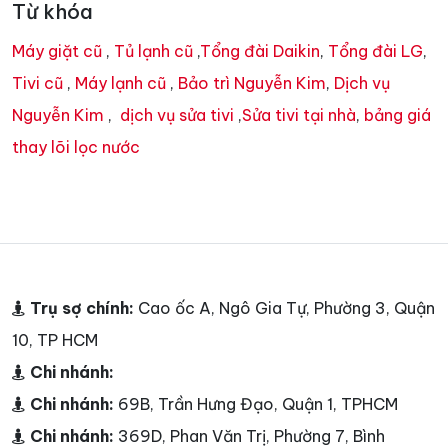
Từ khóa
Máy giặt cũ
,
Tủ lạnh cũ
,
Tổng đài Daikin
,
Tổng đài LG
,
Tivi cũ
,
Máy lạnh cũ
,
Bảo trì Nguyễn Kim
,
Dịch vụ
Nguyễn Kim
,
dịch vụ sửa tivi
,
Sửa tivi tại nhà
,
bảng giá
thay lõi lọc nước
Trụ sợ chính:
Cao ốc A, Ngô Gia Tự, Phường 3, Quận
10, TP HCM
Chi nhánh:
Chi nhánh:
69B, Trần Hưng Đạo, Quận 1, TPHCM
Chi nhánh:
369D, Phan Văn Trị, Phường 7, Bình