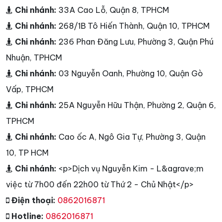
Chi nhánh:
33A Cao Lỗ, Quận 8, TPHCM
Chi nhánh:
268/1B Tô Hiến Thành, Quận 10, TPHCM
Chi nhánh:
236 Phan Đăng Lưu, Phường 3, Quận Phú
Nhuận, TPHCM
Chi nhánh:
03 Nguyễn Oanh, Phường 10, Quận Gò
Vấp, TPHCM
Chi nhánh:
25A Nguyễn Hữu Thận, Phường 2, Quận 6,
TPHCM
Chi nhánh:
Cao ốc A, Ngô Gia Tự, Phường 3, Quận
10, TP HCM
Chi nhánh:
<p>Dịch vụ Nguyễn Kim - L&agrave;m
việc từ 7h00 đến 22h00 từ Thứ 2 - Chủ Nhật</p>
Điện thoại:
0862016871
Hotline:
0862016871