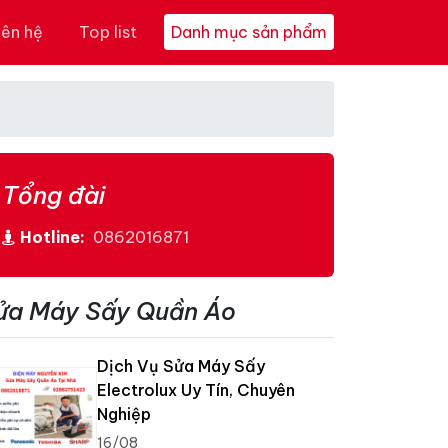
iên hệ
Top list
Danh mục sản phẩm
Tổng đài
Hotline:
0862016871
ửa Máy Sấy Quần Áo
Dịch Vụ Sửa Máy Sấy
Electrolux Uy Tín, Chuyên
Nghiệp
16/08