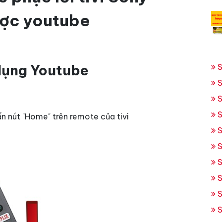
ược youtube
 dụng Youtube
S
S
S
S
n nút "Home" trên remote của tivi
S
S
S
S
S
S