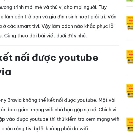
ương trình mới mẻ và thú vị cho mọi người. Tuy
e làm cản trở bạn và gia đình sinh hoạt giải trí. Vấn
a ở các smart tivi. Vậy làm cách nào khắc phục lỗi
. Cùng theo dõi bài viết dưới đây nhé.
ết nối được youtube
via
Sony Bravia không thể kết nối được youtube. Một vài
rên bao gồm: mạng wifi nhà bạn gặp sự cố. Chính vì
cập vào được youtube thì thử kiểm tra xem mạng wifi
hắn rằng tivi bị lỗi không phải do wifi.