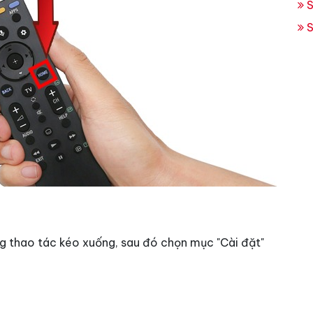
S
S
ng thao tác kéo xuống, sau đó chọn mục "Cài đặt"