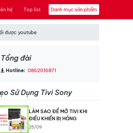
iên hệ
Top list
Danh mục sản phẩm
nối được youtube
Tổng đài
Hotline:
0862016871
ẹo Sử Dụng Tivi Sony
LÀM SAO ĐỂ MỞ TIVI KHI
ĐIỀU KHIỂN BỊ HỎNG
25/09