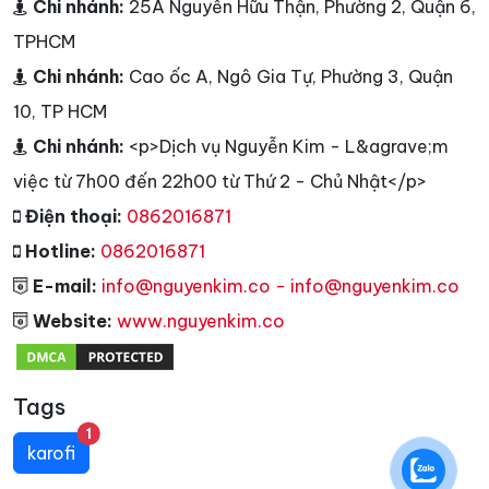
Chi nhánh:
25A Nguyễn Hữu Thận, Phường 2, Quận 6,
TPHCM
Chi nhánh:
Cao ốc A, Ngô Gia Tự, Phường 3, Quận
10, TP HCM
Chi nhánh:
<p>Dịch vụ Nguyễn Kim - L&agrave;m
việc từ 7h00 đến 22h00 từ Thứ 2 - Chủ Nhật</p>
Điện thoại:
0862016871
Hotline:
0862016871
E-mail:
info@nguyenkim.co - info@nguyenkim.co
Website:
www.nguyenkim.co
Tags
unread messages
1
karofi