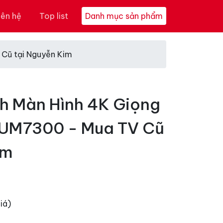
iên hệ
Top list
Danh mục sản phẩm
 Cũ tại Nguyễn Kim
ch Màn Hình 4K Giọng
3UM7300 - Mua TV Cũ
im
iá)