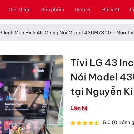
Giới thiệu
Sản phẩm
Dịch vụ
Bài viết
L
43 Inch Màn Hình 4K Giọng Nói Model 43UM7300 - Mua TV
Tivi LG 43 In
Nói Model 4
tại Nguyễn K
Liên hệ
5.0 (0 đánh g