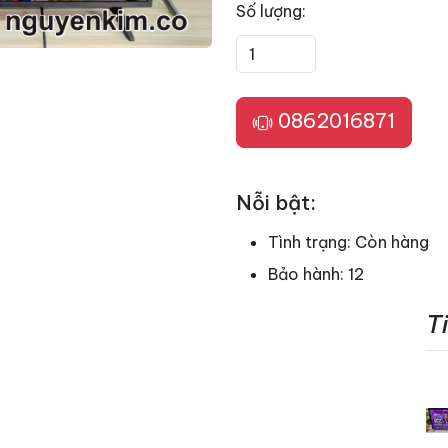
Số lượng:
0862016871
Nỗi bật:
Tình trạng:
Còn hàng
Bảo hành:
12
T