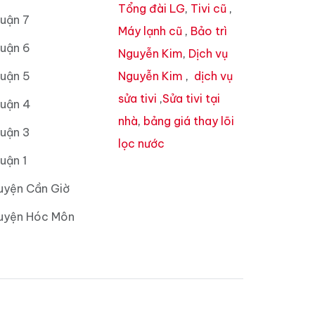
Tổng đài LG
,
Tivi cũ
,
uận 7
Máy lạnh cũ
,
Bảo trì
Quận 6
Nguyễn Kim
,
Dịch vụ
Quận 5
Nguyễn Kim
,
dịch vụ
sửa tivi
,
Sửa tivi tại
Quận 4
nhà
,
bảng giá thay lõi
Quận 3
lọc nước
uận 1
uyện Cần Giờ
Huyện Hóc Môn