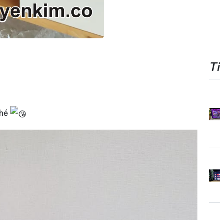
T
nhé