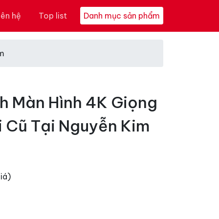
iên hệ
Top list
Danh mục sản phẩm
im
ch Màn Hình 4K Giọng
i Cũ Tại Nguyễn Kim
iá)