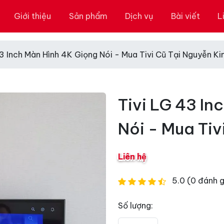
Giới thiệu
Sản phẩm
Dịch vụ
Bài viết
L
43 Inch Màn Hình 4K Giọng Nói - Mua Tivi Cũ Tại Nguyễn K
Tivi LG 43 In
Nói - Mua Tiv
Liên hệ
5.0 (0 đánh g
Số lượng: