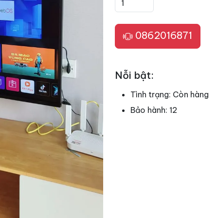
0862016871
Nỗi bật:
Tình trạng:
Còn hàng
Bảo hành:
12