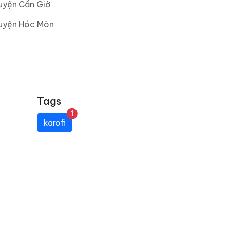
uyện Cần Giờ
Huyện Hóc Môn
Tags
unread messages
1
karofi