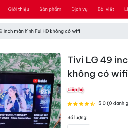
Giới thiệu
Sản phẩm
Dịch vụ
Bài viết
L
9 inch màn hình FullHD không có wifi
Tivi LG 49 in
không có wifi
Liên hệ
5.0 (0 đánh g
Số lượng: