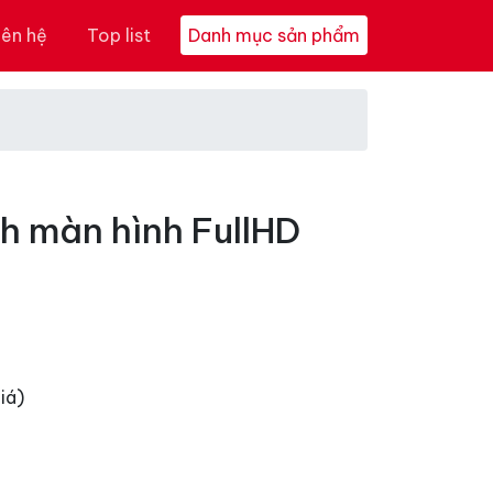
iên hệ
Top list
Danh mục sản phẩm
ch màn hình FullHD
iá)