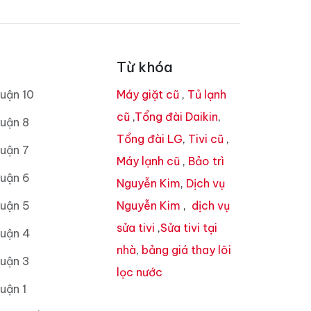
Từ khóa
uận 10
Máy giặt cũ
,
Tủ lạnh
cũ
,
Tổng đài Daikin
,
uận 8
Tổng đài LG
,
Tivi cũ
,
uận 7
Máy lạnh cũ
,
Bảo trì
Quận 6
Nguyễn Kim
,
Dịch vụ
Quận 5
Nguyễn Kim
,
dịch vụ
sửa tivi
,
Sửa tivi tại
Quận 4
nhà
,
bảng giá thay lõi
Quận 3
lọc nước
uận 1