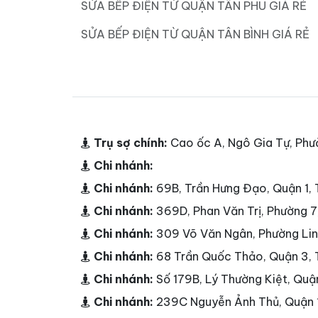
SỬA BẾP ĐIỆN TỪ QUẬN TÂN PHÚ GIÁ RẺ
SỬA BẾP ĐIỆN TỪ QUẬN TÂN BÌNH GIÁ RẺ
Trụ sợ chính:
Cao ốc A, Ngô Gia Tự, Phư
Chi nhánh:
Chi nhánh:
69B, Trần Hưng Đạo, Quận 1
Chi nhánh:
369D, Phan Văn Trị, Phường 
Chi nhánh:
309 Võ Văn Ngân, Phường Li
Chi nhánh:
68 Trần Quốc Thảo, Quận 3,
Chi nhánh:
Số 179B, Lý Thường Kiệt, Qu
Chi nhánh:
239C Nguyễn Ảnh Thủ, Quận