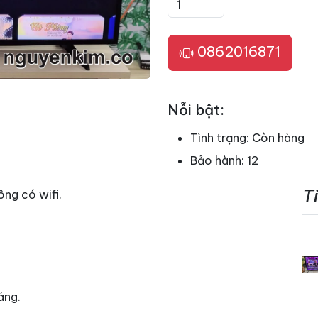
0862016871
Nỗi bật:
Tình trạng:
Còn hàng
Bảo hành:
12
T
ông có wifi.
áng.