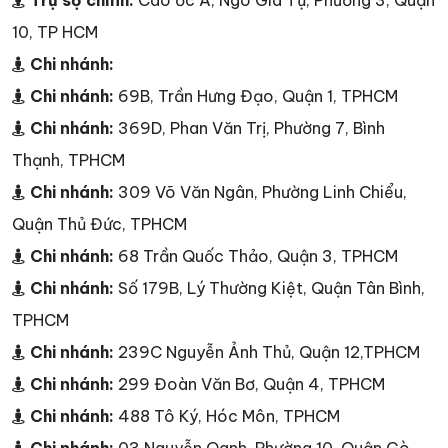
Trụ sợ chính:
Cao ốc A, Ngô Gia Tự, Phường 3, Quận
10, TP HCM
Chi nhánh:
Chi nhánh:
69B, Trần Hưng Đạo, Quận 1, TPHCM
Chi nhánh:
369D, Phan Văn Trị, Phường 7, Bình
Thạnh, TPHCM
Chi nhánh:
309 Võ Văn Ngân, Phường Linh Chiểu,
Quận Thủ Đức, TPHCM
Chi nhánh:
68 Trần Quốc Thảo, Quận 3, TPHCM
Chi nhánh:
Số 179B, Lý Thường Kiệt, Quận Tân Bình,
TPHCM
Chi nhánh:
239C Nguyễn Ảnh Thủ, Quận 12,TPHCM
Chi nhánh:
299 Đoàn Văn Bơ, Quận 4, TPHCM
Chi nhánh:
488 Tô Ký, Hóc Môn, TPHCM