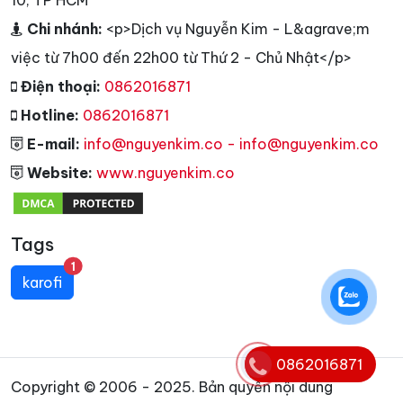
10, TP HCM
Chi nhánh:
<p>Dịch vụ Nguyễn Kim - L&agrave;m
việc từ 7h00 đến 22h00 từ Thứ 2 - Chủ Nhật</p>
Điện thoại:
0862016871
Hotline:
0862016871
E-mail:
info@nguyenkim.co - info@nguyenkim.co
Website:
www.nguyenkim.co
Tags
unread messages
1
karofi
0862016871
Copyright © 2006 - 2025. Bản quyền nội dung