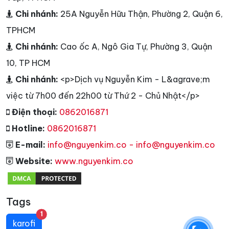
Chi nhánh:
25A Nguyễn Hữu Thận, Phường 2, Quận 6,
TPHCM
Chi nhánh:
Cao ốc A, Ngô Gia Tự, Phường 3, Quận
10, TP HCM
Chi nhánh:
<p>Dịch vụ Nguyễn Kim - L&agrave;m
việc từ 7h00 đến 22h00 từ Thứ 2 - Chủ Nhật</p>
Điện thoại:
0862016871
Hotline:
0862016871
E-mail:
info@nguyenkim.co - info@nguyenkim.co
Website:
www.nguyenkim.co
Tags
unread messages
1
karofi