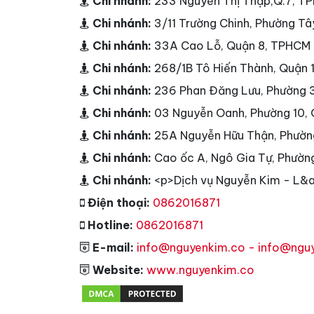
Chi nhánh:
233 Nguyễn Thị Thập,Q.7, T
Chi nhánh:
3/11 Trường Chinh, Phường T
Chi nhánh:
33A Cao Lỗ, Quận 8, TPHCM
Chi nhánh:
268/1B Tô Hiến Thành, Quận
Chi nhánh:
236 Phan Đăng Lưu, Phường 
Chi nhánh:
03 Nguyễn Oanh, Phường 10,
Chi nhánh:
25A Nguyễn Hữu Thận, Phườn
Chi nhánh:
Cao ốc A, Ngô Gia Tự, Phườn
Chi nhánh:
<p>Dịch vụ Nguyễn Kim - L&a
Điện thoại:
0862016871
Hotline:
0862016871
E-mail:
info@nguyenkim.co - info@ngu
Website:
www.nguyenkim.co