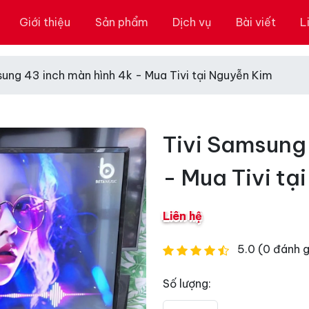
Giới thiệu
Sản phẩm
Dịch vụ
Bài viết
L
sung 43 inch màn hình 4k - Mua Tivi tại Nguyễn Kim
Tivi Samsung
- Mua Tivi tạ
Liên hệ
5.0 (0 đánh g
Số lượng: