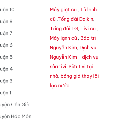
uận 10
Máy giặt cũ
,
Tủ lạnh
cũ
,
Tổng đài Daikin
,
uận 8
Tổng đài LG
,
Tivi cũ
,
uận 7
Máy lạnh cũ
,
Bảo trì
Quận 6
Nguyễn Kim
,
Dịch vụ
Quận 5
Nguyễn Kim
,
dịch vụ
sửa tivi
,
Sửa tivi tại
Quận 4
nhà
,
bảng giá thay lõi
Quận 3
lọc nước
uận 1
uyện Cần Giờ
Huyện Hóc Môn