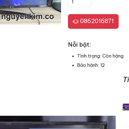
0862016871
Nỗi bật:
Tình trạng:
Còn hàng
Bảo hành:
12
T