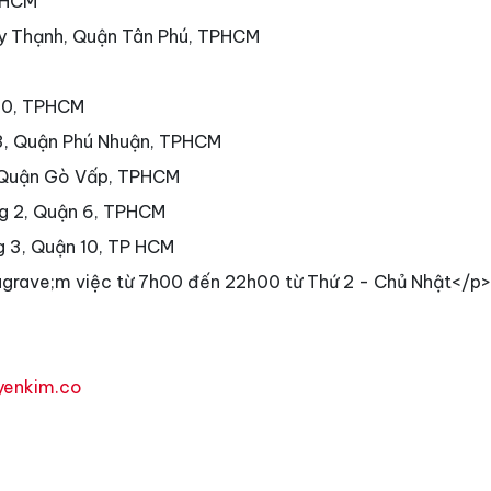
PHCM
ây Thạnh, Quận Tân Phú, TPHCM
 10, TPHCM
3, Quận Phú Nhuận, TPHCM
 Quận Gò Vấp, TPHCM
g 2, Quận 6, TPHCM
g 3, Quận 10, TP HCM
grave;m việc từ 7h00 đến 22h00 từ Thứ 2 - Chủ Nhật</p>
yenkim.co