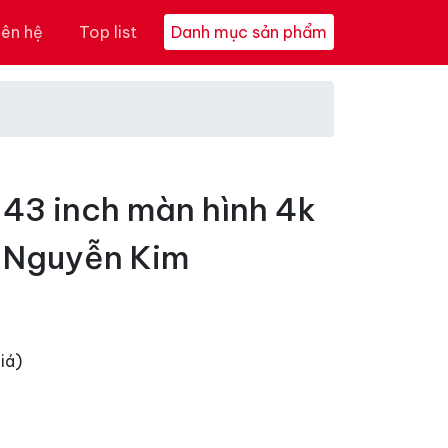
iên hệ
Top list
Danh mục sản phẩm
 43 inch màn hình 4k
i Nguyễn Kim
iá)