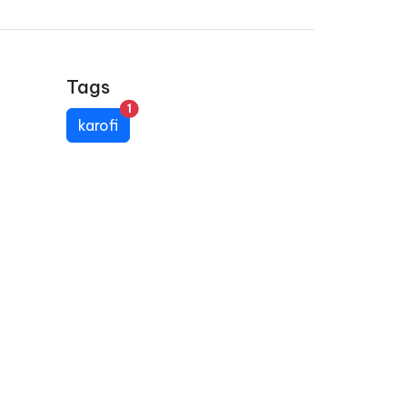
Tags
unread messages
1
karofi